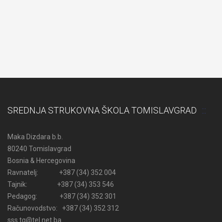
SREDNJA STRUKOVNA ŠKOLA TOMISLAVGRAD
Maka Dizdara b.b.
80240 Tomislavgrad
Bosnia & Hercegovina
Ravnatelj: +387 (34) 352 004
Tajnik: +387 (34) 353 546
Pedagog: +387 (34) 352 301
Računovodstvo: +387 (34) 352 312
sss.tg@tel.net.ba