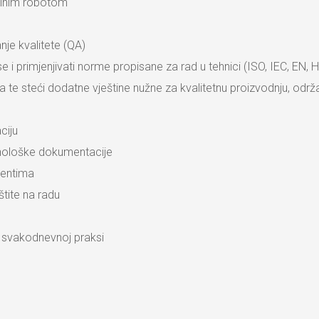
obilnim robotom
anje kvalitete (QA)
se i primjenjivati norme propisane za rad u tehnici (ISO, IEC, EN, 
ma te steći dodatne vještine nužne za kvalitetnu proizvodnju, održ
ciju
hnološke dokumentacije
ijentima
štite na radu
 u svakodnevnoj praksi