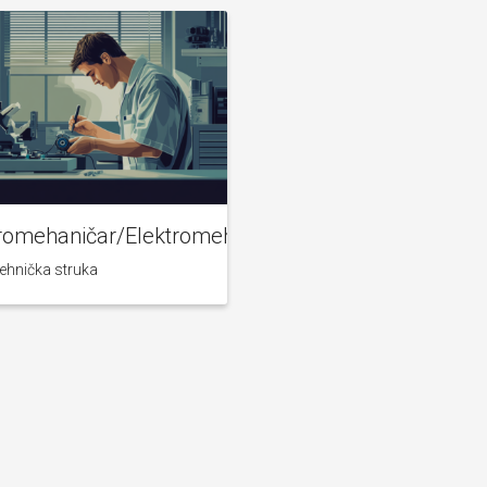
romehaničar/Elektromehaničarka
tehnička struka