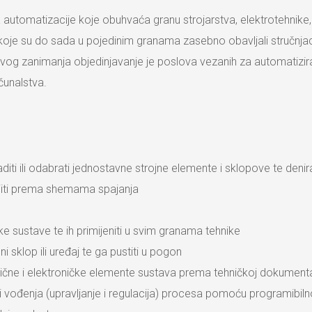
utomatizacije koje obuhvaća granu strojarstva, elektrotehnike, e
e koje su do sada u pojedinim granama zasebno obavljali stručnjaci
 ovog zanimanja objedinjavanje je poslova vezanih za automatizir
ačunalstva.
izraditi ili odabrati jednostavne strojne elemente i sklopove te deni
spojiti prema shemama spajanja
ske sustave te ih primijeniti u svim granama tehnike
alni sklop ili uređaj te ga pustiti u pogon
ektrične i elektroničke elemente sustava prema tehničkoj dokument
vođenja (upravljanje i regulacija) procesa pomoću programibilnog