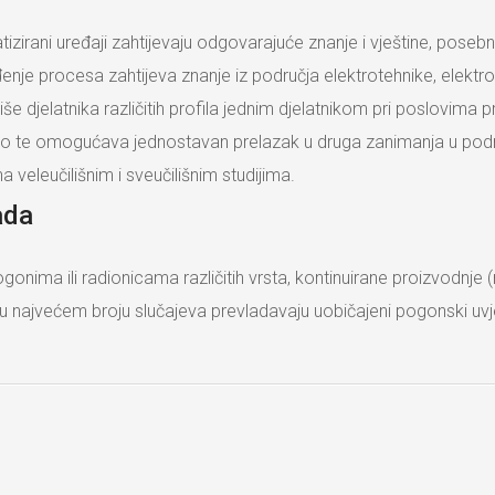
izirani uređaji zahtijevaju odgovarajuće znanje i vještine, posebn
nje procesa zahtijeva znanje iz područja elektrotehnike, elektroni
jelatnika različitih profila jednim djelatnikom pri poslovima pro
ntno te omogućava jednostavan prelazak u druga zanimanja u podru
 veleučilišnim i sveučilišnim studijima.
ada
gonima ili radionicama različitih vrsta, kontinuirane proizvodnje 
 u najvećem broju slučajeva prevladavaju uobičajeni pogonski uvje