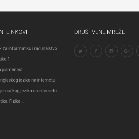
NI LINKOVI
DRUŠTVENE MREŽE
 za informatiku i računalstvo
ika 1
a pismenost
ngleskog jezika na internetu
Odluka: Rekonstrukcija podova u
Obavijest: Termini popravni
jemačkog jezika na internetu
učionicama
2025./2026.
ka, Fizika …