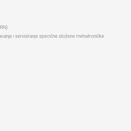
HRN)
avanje i servisiranje specične složene mehatroničke