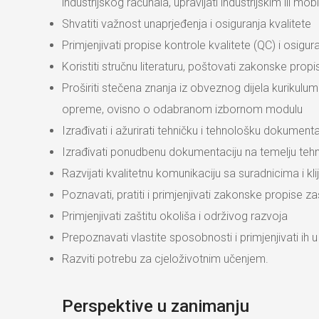
industrijskog računala, upravljati industrijskim ili m
Shvatiti važnost unaprjeđenja i osiguranja kvalitete
Primjenjivati propise kontrole kvalitete (QC) i osigur
Koristiti stručnu literaturu, poštovati zakonske propi
Proširiti stečena znanja iz obveznog dijela kurikulu
opreme, ovisno o odabranom izbornom modulu
Izrađivati i ažurirati tehničku i tehnološku dokumenta
Izrađivati ponudbenu dokumentaciju na temelju te
Razvijati kvalitetnu komunikaciju sa suradnicima i kl
Poznavati, pratiti i primjenjivati zakonske propise za
Primjenjivati zaštitu okoliša i održivog razvoja
Prepoznavati vlastite sposobnosti i primjenjivati ih
Razviti potrebu za cjeloživotnim učenjem.
Perspektive u zanimanju