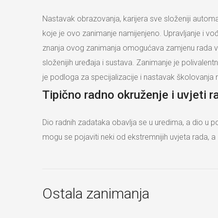
Nastavak obrazovanja, karijera sve složeniji automat
koje je ovo zanimanje namijenjeno. Upravljanje i vođe
znanja ovog zanimanja omogućava zamjenu rada više d
složenijih uređaja i sustava. Zanimanje je polivale
je podloga za specijalizacije i nastavak školovanja na
Tipično radno okruženje i uvjeti r
Dio radnih zadataka obavlja se u uredima, a dio u po
mogu se pojaviti neki od ekstremnijih uvjeta rada, a
Ostala zanimanja