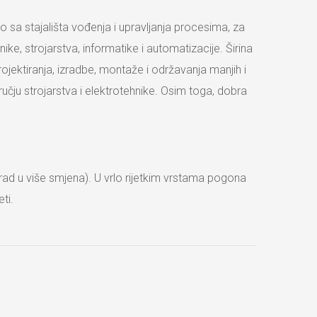
o sa stajališta vođenja i upravljanja procesima, za
ke, strojarstva, informatike i automatizacije. Širina
jektiranja, izradbe, montaže i održavanja manjih i
čju strojarstva i elektrotehnike. Osim toga, dobra
(rad u više smjena). U vrlo rijetkim vrstama pogona
ti.