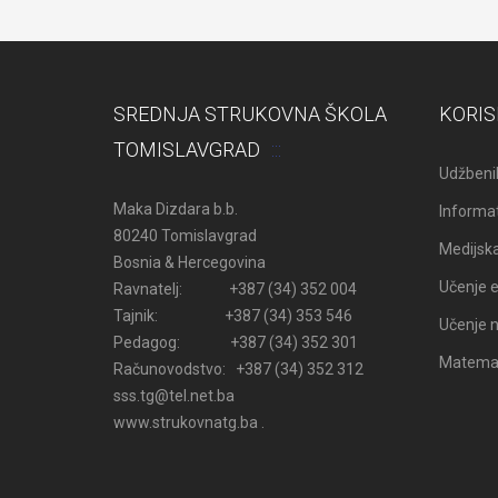
SREDNJA STRUKOVNA ŠKOLA
KORIS
TOMISLAVGRAD
Udžbenik
Maka Dizdara b.b.
Informat
80240 Tomislavgrad
Medijsk
Bosnia & Hercegovina
Učenje e
Ravnatelj: +387 (34) 352 004
Tajnik: +387 (34) 353 546
Učenje n
Pedagog: +387 (34) 352 301
Matemati
Računovodstvo: +387 (34) 352 312
sss.tg@tel.net.ba
www.strukovnatg.ba .