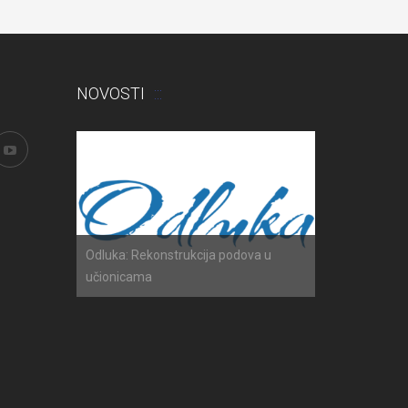
NOVOSTI
h ispita
Odluka: Rekonstrukcija podova u
Obavijest: Ter
učionicama
2025./2026.