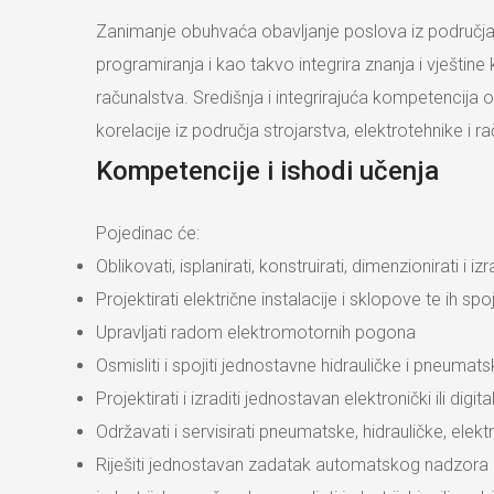
Zanimanje obuhvaća obavljanje poslova iz područja a
programiranja i kao takvo integrira znanja i vještin
računalstva. Središnja i integrirajuća kompetencija
korelacije iz područja strojarstva, elektrotehnike i r
Kompetencije i ishodi učenja
Pojedinac će:
Oblikovati, isplanirati, konstruirati, dimenzionirati i 
Projektirati električne instalacije i sklopove te ih 
Upravljati radom elektromotornih pogona
Osmisliti i spojiti jednostavne hidrauličke i pneumat
Projektirati i izraditi jednostavan elektronički ili digit
Održavati i servisirati pneumatske, hidrauličke, el
Riješiti jednostavan zadatak automatskog nadzora i 