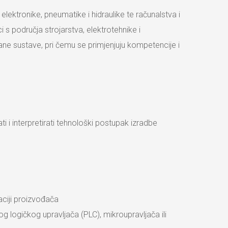
lektronike, pneumatike i hidraulike te računalstva i
 s područja strojarstva, elektrotehnike i
ane sustave, pri čemu se primjenjuju kompetencije i
rati i interpretirati tehnološki postupak izradbe
aciji proizvođača
 logičkog upravljača (PLC), mikroupravljača ili