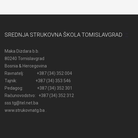
SREDNJA STRUKOVNA ŠKOLA TOMISLAVGRAD
Maka Dizdara b.b.
80240 Tomislavgrad
Bosnia & Hercegovina
Ravnatelj: +387 (34) 352 004
Tajnik: +387 (34) 353 546
Pedagog: +387 (34) 352 301
Računovodstvo: +387 (34) 352 312
sss.tg@tel.net.ba
www.strukovnatg.ba .