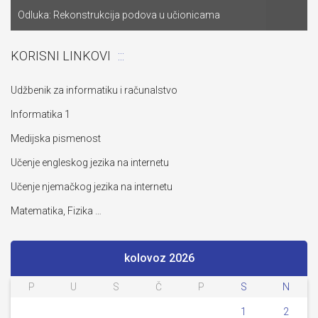
Odluka: Rekonstrukcija podova u učionicama
KORISNI LINKOVI
Udžbenik za informatiku i računalstvo
Informatika 1
Medijska pismenost
Učenje engleskog jezika na internetu
Učenje njemačkog jezika na internetu
Matematika, Fizika …
kolovoz 2026
P
U
S
Č
P
S
N
1
2