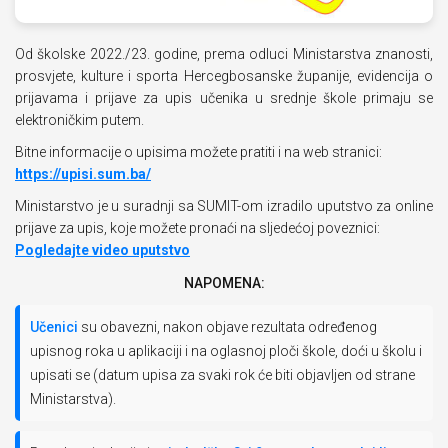
Od školske 2022./23. godine, prema odluci Ministarstva znanosti,
prosvjete, kulture i sporta Hercegbosanske županije, evidencija o
prijavama i prijave za upis učenika u srednje škole primaju se
elektroničkim putem.
Bitne informacije o upisima možete pratiti i na web stranici:
https://upisi.sum.ba/
Ministarstvo je u suradnji sa SUMIT-om izradilo uputstvo za online
prijave za upis, koje možete pronaći na sljedećoj poveznici:
Pogledajte video uputstvo
NAPOMENA:
Učenici
su obavezni, nakon objave rezultata određenog
upisnog roka u aplikaciji i na oglasnoj ploči škole, doći u školu i
upisati se (datum upisa za svaki rok će biti objavljen od strane
Ministarstva).