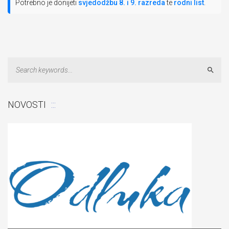
Potrebno je donijeti
svjedodžbu 8. i 9. razreda
te
rodni list
.
Sear
NOVOSTI