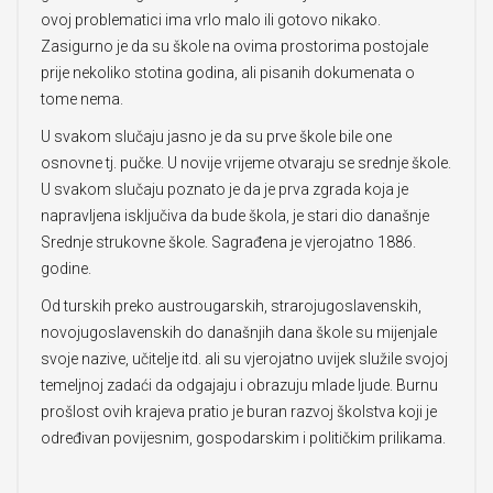
ovoj problematici ima vrlo malo ili gotovo nikako.
Zasigurno je da su škole na ovima prostorima postojale
prije nekoliko stotina godina, ali pisanih dokumenata o
tome nema.
U svakom slučaju jasno je da su prve škole bile one
osnovne tj. pučke. U novije vrijeme otvaraju se srednje škole.
U svakom slučaju poznato je da je prva zgrada koja je
napravljena isključiva da bude škola, je stari dio današnje
Srednje strukovne škole. Sagrađena je vjerojatno 1886.
godine.
Od turskih preko austrougarskih, strarojugoslavenskih,
novojugoslavenskih do današnjih dana škole su mijenjale
svoje nazive, učitelje itd. ali su vjerojatno uvijek služile svojoj
temeljnoj zadaći da odgajaju i obrazuju mlade ljude. Burnu
prošlost ovih krajeva pratio je buran razvoj školstva koji je
određivan povijesnim, gospodarskim i političkim prilikama.