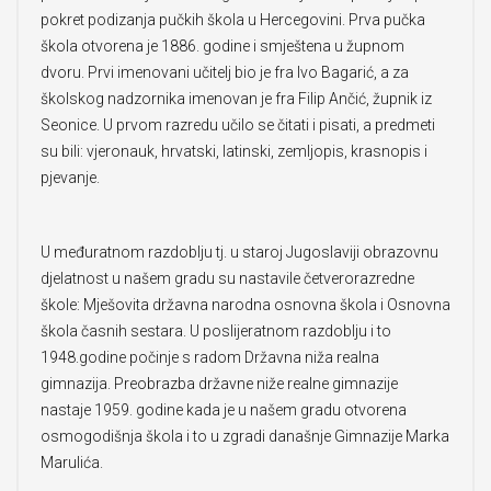
pokret podizanja pučkih škola u Hercegovini. Prva pučka
škola otvorena je 1886. godine i smještena u župnom
dvoru. Prvi imenovani učitelj bio je fra Ivo Bagarić, a za
školskog nadzornika imenovan je fra Filip Ančić, župnik iz
Seonice. U prvom razredu učilo se čitati i pisati, a predmeti
su bili: vjeronauk, hrvatski, latinski, zemljopis, krasnopis i
pjevanje.
U međuratnom razdoblju tj. u staroj Jugoslaviji obrazovnu
djelatnost u našem gradu su nastavile četverorazredne
škole: Mješovita državna narodna osnovna škola i Osnovna
škola časnih sestara. U poslijeratnom razdoblju i to
1948.godine počinje s radom Državna niža realna
gimnazija. Preobrazba državne niže realne gimnazije
nastaje 1959. godine kada je u našem gradu otvorena
osmogodišnja škola i to u zgradi današnje Gimnazije Marka
Marulića.