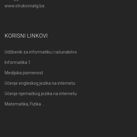
www.strukovnatg.ba .
KORISNI LINKOVI
Udžbenik za informatiku i računalstvo
Informatika 1
Medijska pismenost
Učenje engleskog jezika na internetu
Učenje njemačkog jezika na internetu
Matematika, Fizika …