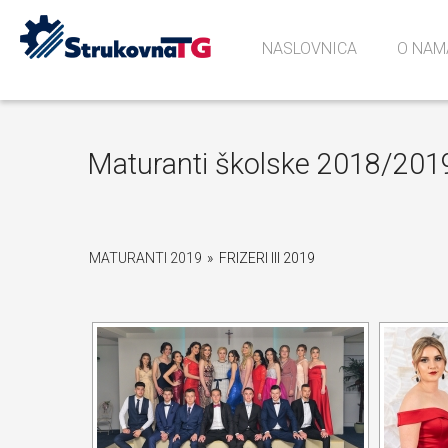
NASLOVNICA
O NAM
Povijes
Učionic
Sjećanj
Maturanti školske 2018/201
MATURANTI 2019
»
FRIZERI III 2019