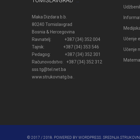
TOMISLAVGRAD
Udžbenik
Maka Dizdara b.b.
Informat
80240 Tomislavgrad
Medijsk
Bosnia & Hercegovina
Učenje e
Ravnatelj: +387 (34) 352 004
Tajnik: +387 (34) 353 546
Učenje n
Pedagog: +387 (34) 352 301
Matemati
Računovodstvo: +387 (34) 352 312
sss.tg@tel.net.ba
www.strukovnatg.ba .
© 2017 / 2018. POWERED BY WORDPRESS. SREDNJA STRUKOVN