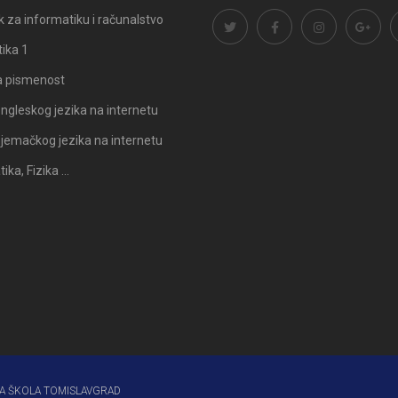
 za informatiku i računalstvo
ika 1
a pismenost
ngleskog jezika na internetu
Odluka: Rekonstrukcija podova u
Obavijest: Termini popravni
jemačkog jezika na internetu
učionicama
2025./2026.
ka, Fizika …
A ŠKOLA TOMISLAVGRAD