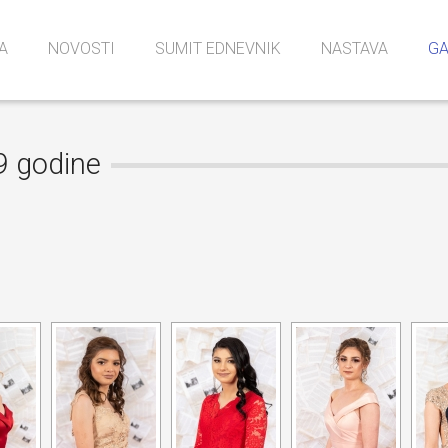
A
NOVOSTI
SUMIT EDNEVNIK
NASTAVA
GA
t
e, kabineti …
a
Struke i zanimanja
Dokumenti i inform
Završni ispit
Upisi
Uč
Iz
9 godine