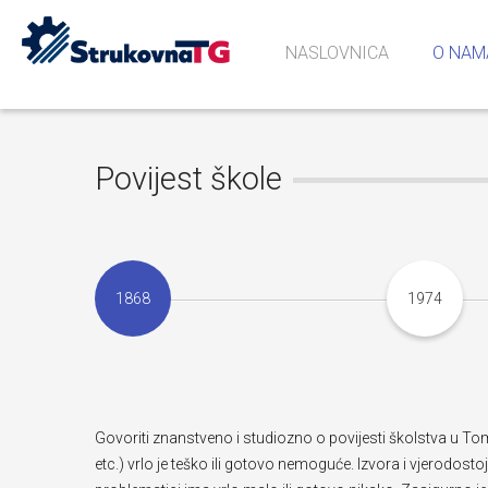
NASLOVNICA
O NAM
Povijes
Učionic
Sjećanj
Povijest škole
1868
1974
Govoriti znanstveno i studiozno o povijesti školstva u T
etc.) vrlo je teško ili gotovo nemoguće. Izvora i vjerodos