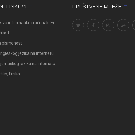
Odluka: Rekonstrukcija podova u
Obavijest: Termini popravni
NI LINKOVI
DRUŠTVENE MREŽE
učionicama
2025./2026.
 za informatiku i računalstvo
ika 1
a pismenost
ngleskog jezika na internetu
jemačkog jezika na internetu
ka, Fizika …