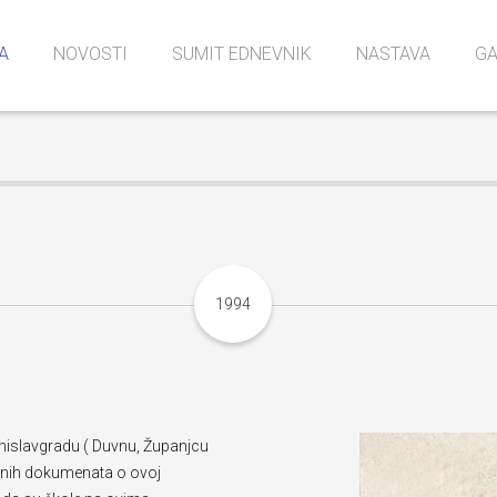
A
NOVOSTI
SUMIT EDNEVNIK
NASTAVA
GA
t
e, kabineti …
a
Struke i zanimanja
Dokumenti i inform
Završni ispit
Upisi
Uč
Iz
1994
omislavgradu ( Duvnu, Županjcu
tojnih dokumenata o ovoj