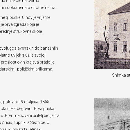
e da su škole na ovima
pisanih dokumenata o tome nema.
e tj. pučke. U novije vrijeme
je prva zgrada koja je
 Srednje strukovne škole.
novojugoslavenskih do današnjih
ojatno uvijek služile svojoj
prošlost ovih krajeva pratio je
arskim i političkim prilikama.
Snimka st
 polovici 19 stoljeća. 1865.
kola u Hercegovini. Prva pučka
 Prvi imenovani učitelj bio je fra
 Ančić, župnik iz Seonice. U
onauk, hrvatski, latinski,