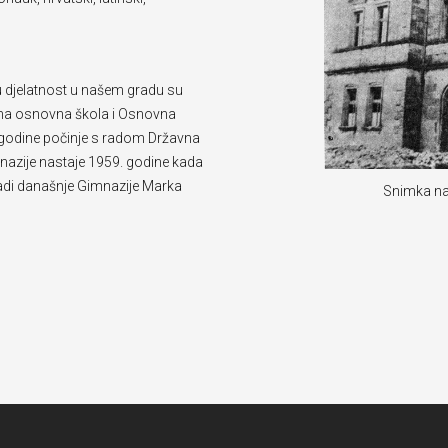
u djelatnost u našem gradu su
dna osnovna škola i Osnovna
8.godine počinje s radom Državna
mnazije nastaje 1959. godine kada
adi današnje Gimnazije Marka
Snimka nas