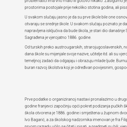
problematici ima vrlo malo ili gotovo nikako. Zasigurno j
prostorima postojale prije nekoliko stotina godina, ali 
U svakom slučaju jasno je da su prve škole bile one osnovn
otvaraju se srednje škole. U svakom slučaju poznato je da 
napravljena isključiva da bude škola, je stari dio današnje
Sagrađena je vjerojatno 1886. godine.
Od turskih preko austrougarskih, strarojugoslavenskih, 
dana škole su mijenjale svoje nazive, učitelje itd. ali su vjer
temeljnoj zadaći da odgajaju i obrazuju mlade ljude. Burnu 
buran razvoj školstva koji je određivan povijesnim, gospod
Prve podatke o organiziranoj nastavi pronalazimo u drugoj
godine franjevci započinju opći pokret podizanja pučkih š
škola otvorena je 1886. godine i smještena u župnom dvoru.
Ivo Bagarić, a za školskog nadzornika imenovan je fra Filip
prvom razredu učilo se čitati i pisati, a predmeti su bili: vjer