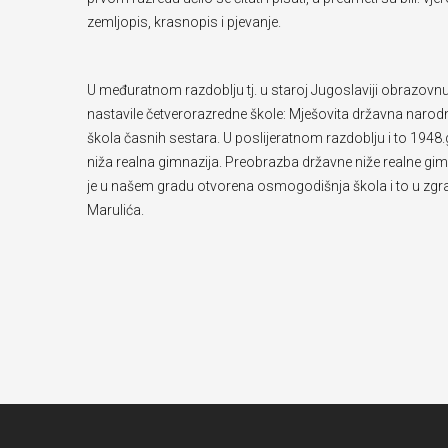
zemljopis, krasnopis i pjevanje.
U međuratnom razdoblju tj. u staroj Jugoslaviji obrazovn
nastavile četverorazredne škole: Mješovita državna naro
škola časnih sestara. U poslijeratnom razdoblju i to 194
niža realna gimnazija. Preobrazba državne niže realne gi
je u našem gradu otvorena osmogodišnja škola i to u zgr
Marulića.