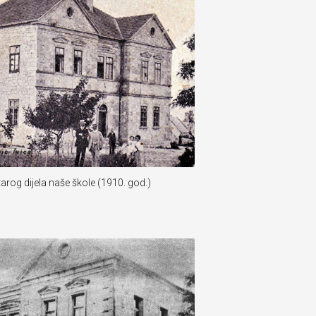
arog dijela naše škole (1910. god.)