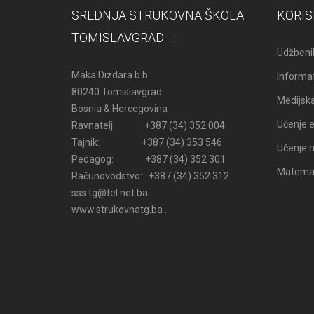
SREDNJA STRUKOVNA ŠKOLA
KORIS
TOMISLAVGRAD
Udžbenik
Maka Dizdara b.b.
Informat
80240 Tomislavgrad
Medijsk
Bosnia & Hercegovina
Učenje e
Ravnatelj: +387 (34) 352 004
Tajnik: +387 (34) 353 546
Učenje n
Pedagog: +387 (34) 352 301
Matemati
Računovodstvo: +387 (34) 352 312
sss.tg@tel.net.ba
www.strukovnatg.ba .