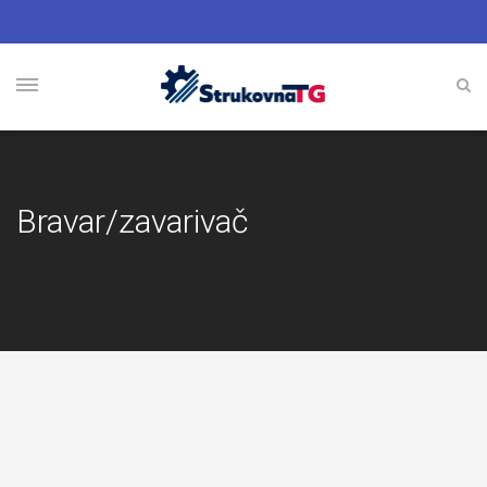
Bravar/zavarivač
Bravar/zavarivač
Strojarska
struka