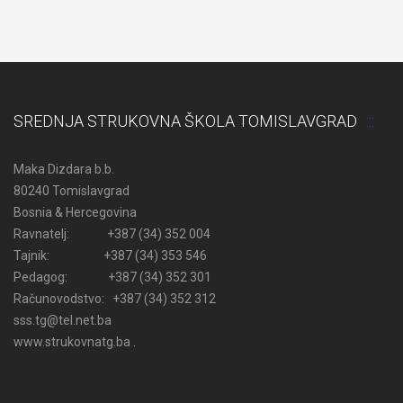
SREDNJA STRUKOVNA ŠKOLA TOMISLAVGRAD
Maka Dizdara b.b.
80240 Tomislavgrad
Bosnia & Hercegovina
Ravnatelj: +387 (34) 352 004
Tajnik: +387 (34) 353 546
Pedagog: +387 (34) 352 301
Računovodstvo: +387 (34) 352 312
sss.tg@tel.net.ba
www.strukovnatg.ba .