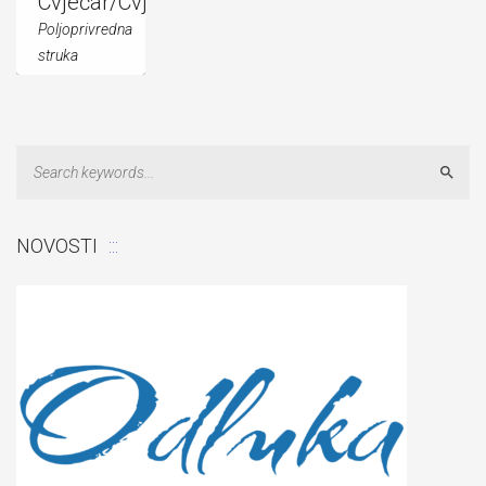
Cvjećar/Cvjećarka
Poljoprivredna
struka
[button
title="Nast...
Sear
NOVOSTI