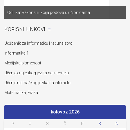
Odluka: Rekonstrukcija podova u učionicama
KORISNI LINKOVI
Udžbenik za informatiku i računalstvo
Informatika 1
Medijska pismenost
Učenje engleskog jezika na internetu
Učenje njemačkog jezika na internetu
Matematika, Fizika …
kolovoz 2026
P
U
S
Č
P
S
N