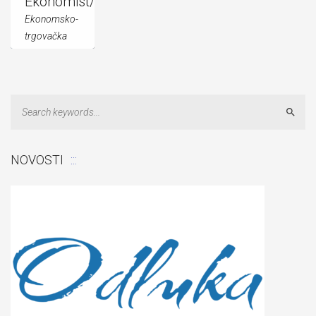
Ekonomist/Ekonomistica
Ekonomsko-
trgovačka
struka
[button
title="Nast...
Sear
NOVOSTI