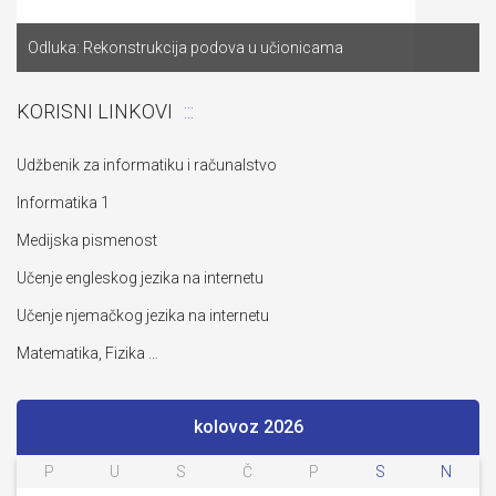
Odluka: Rekonstrukcija podova u učionicama
KORISNI LINKOVI
Udžbenik za informatiku i računalstvo
Informatika 1
Medijska pismenost
Učenje engleskog jezika na internetu
Učenje njemačkog jezika na internetu
Matematika, Fizika …
kolovoz 2026
P
U
S
Č
P
S
N