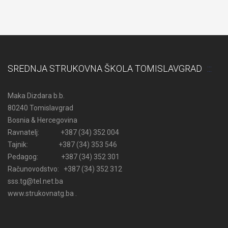
SREDNJA STRUKOVNA ŠKOLA TOMISLAVGRAD
Maka Dizdara b.b.
80240 Tomislavgrad
Bosnia & Hercegovina
Ravnatelj: +387 (34) 352 004
Tajnik: +387 (34) 353 546
Pedagog: +387 (34) 352 301
Računovodstvo: +387 (34) 352 312
sss.tg@tel.net.ba
www.strukovnatg.ba .