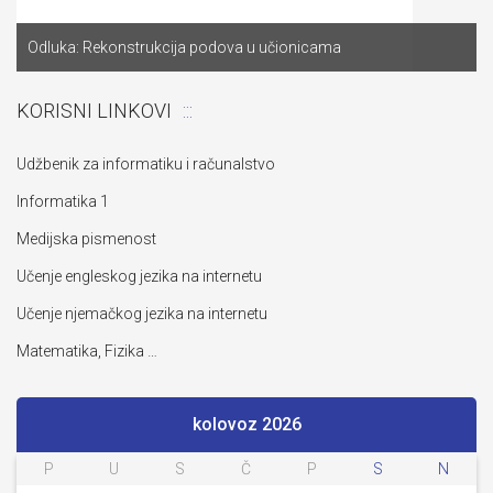
Odluka: Rekonstrukcija podova u učionicama
KORISNI LINKOVI
Udžbenik za informatiku i računalstvo
Informatika 1
Medijska pismenost
Učenje engleskog jezika na internetu
Učenje njemačkog jezika na internetu
Matematika, Fizika …
kolovoz 2026
P
U
S
Č
P
S
N