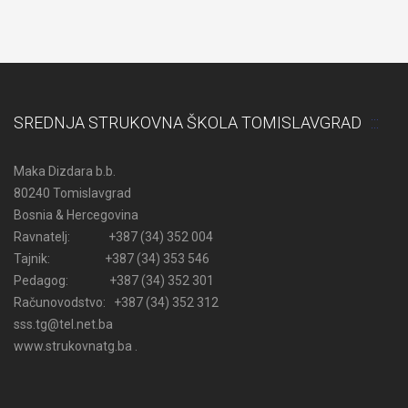
SREDNJA STRUKOVNA ŠKOLA TOMISLAVGRAD
Maka Dizdara b.b.
80240 Tomislavgrad
Bosnia & Hercegovina
Ravnatelj: +387 (34) 352 004
Tajnik: +387 (34) 353 546
Pedagog: +387 (34) 352 301
Računovodstvo: +387 (34) 352 312
sss.tg@tel.net.ba
www.strukovnatg.ba .