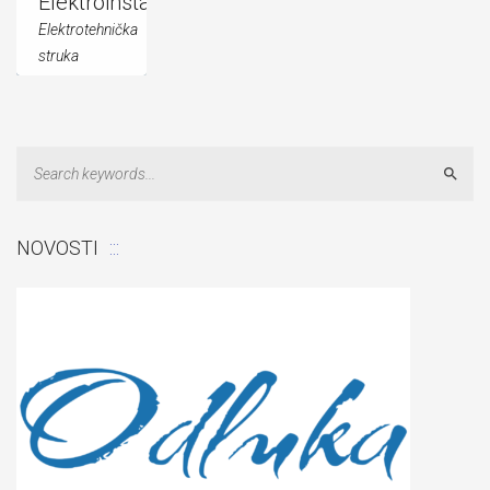
Elektroinstalater/Elektroinstalaterka
Elektrotehnička
struka
[button
title="Nastavni
Sear
plan i
program"
NOVOSTI
link="...