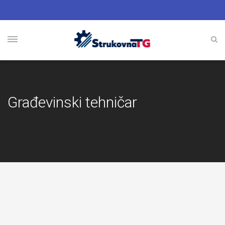
Građevinski tehničar
Građevinski
tehničar
/
građevinska
tehničarka