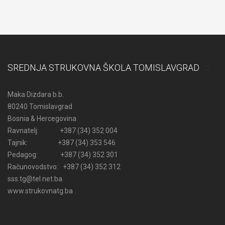
SREDNJA STRUKOVNA ŠKOLA TOMISLAVGRAD
Maka Dizdara b.b.
80240 Tomislavgrad
Bosnia & Hercegovina
Ravnatelj: +387 (34) 352 004
Tajnik: +387 (34) 353 546
Pedagog: +387 (34) 352 301
Računovodstvo: +387 (34) 352 312
sss.tg@tel.net.ba
www.strukovnatg.ba .