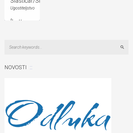
Slastičar/Slastičarka
Ugostiteljstvo
[button
title="Nastavni
plan i
Sear
program"
link="...
NOVOSTI