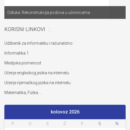
Odluka: Rekonstrukcija podova u učionicama
KORISNI LINKOVI
Udžbenik za informatiku i računalstvo
Informatika 1
Medijska pismenost
Učenje engleskog jezika na internetu
Učenje njemačkog jezika na internetu
Matematika, Fizika …
kolovoz 2026
P
U
S
Č
P
S
N