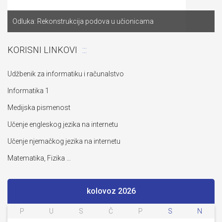
Odluka: Rekonstrukcija podova u učionicama
KORISNI LINKOVI
Udžbenik za informatiku i računalstvo
Informatika 1
Medijska pismenost
Učenje engleskog jezika na internetu
Učenje njemačkog jezika na internetu
Matematika, Fizika …
kolovoz 2026
P
U
S
Č
P
S
N