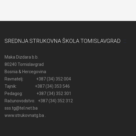
SREDNJA STRUKOVNA ŠKOLA TOMISLAVGRAD
Maka Dizdara b.b.
80240 Tomislavgrad
Bosnia & Hercegovina
Ravnatelj: +387 (34) 352 004
Tajnik: +387 (34) 353 546
Pedagog: +387 (34) 352 301
Računovodstvo: +387 (34) 352 312
sss.tg@tel.net.ba
www.strukovnatg.ba .