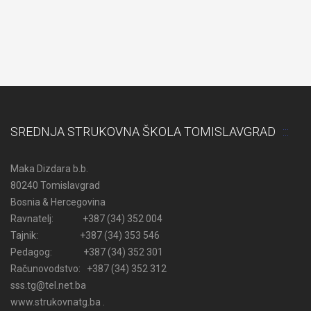
SREDNJA STRUKOVNA ŠKOLA TOMISLAVGRAD
Maka Dizdara b.b.
80240 Tomislavgrad
Bosnia & Hercegovina
Ravnatelj: +387 (34) 352 004
Tajnik: +387 (34) 353 546
Pedagog: +387 (34) 352 301
Računovodstvo: +387 (34) 352 312
sss.tg@tel.net.ba
www.strukovnatg.ba .