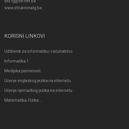
sss.tg@tel.net.ba
www.strukovnatg.ba .
KORISNI LINKOVI
Udžbenik za informatiku i računalstvo
Informatika 1
Medijska pismenost
Učenje engleskog jezika na internetu
Učenje njemačkog jezika na internetu
Matematika, Fizika …