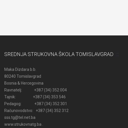
SREDNJA STRUKOVNA ŠKOLA TOMISLAVGRAD
Maka Dizdara b.b.
80240 Tomislavgrad
Bosnia & Hercegovina
Ravnatelj: +387 (34) 352 004
Tajnik: +387 (34) 353 546
Pedagog: +387 (34) 352 301
Računovodstvo: +387 (34) 352 312
sss.tg@tel.net.ba
www.strukovnatg.ba .