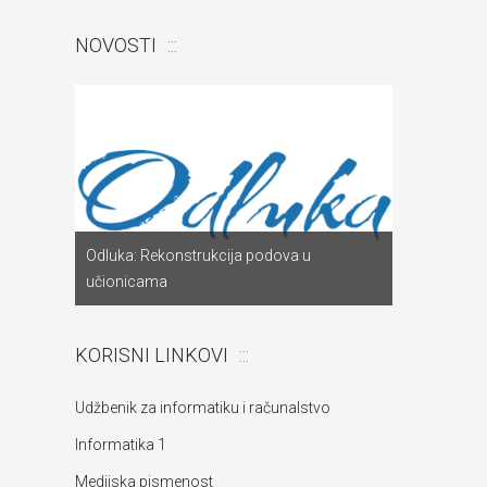
NOVOSTI
Odluka: Pon
a
Odluka: Rekonstrukcija podova u
za dostavu
učionicama
objekta“
KORISNI LINKOVI
Udžbenik za informatiku i računalstvo
Informatika 1
Medijska pismenost