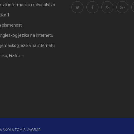
 za informatiku i računalstvo
ika 1
a pismenost
ngleskog jezika na internetu
Odluka: Rekonstrukcija podova u
Obavijest: Termini popravni
jemačkog jezika na internetu
učionicama
2025./2026.
ka, Fizika …
A ŠKOLA TOMISLAVGRAD