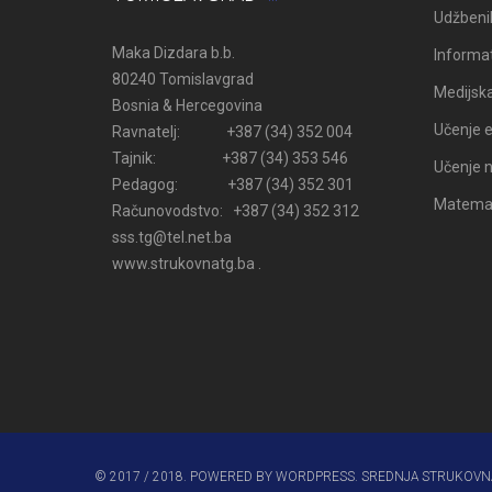
Udžbenik
Maka Dizdara b.b.
Informat
80240 Tomislavgrad
Medijsk
Bosnia & Hercegovina
Učenje e
Ravnatelj: +387 (34) 352 004
Tajnik: +387 (34) 353 546
Učenje n
Pedagog: +387 (34) 352 301
Matemati
Računovodstvo: +387 (34) 352 312
sss.tg@tel.net.ba
www.strukovnatg.ba .
© 2017 / 2018. POWERED BY WORDPRESS. SREDNJA STRUKOVN