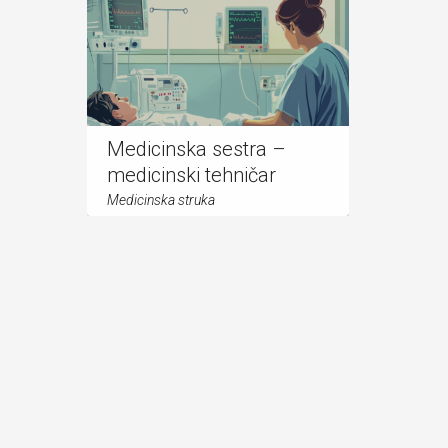
Medicinska sestra –
medicinski tehničar
Medicinska struka
Upis učen
[button title="Nast...
2026./202