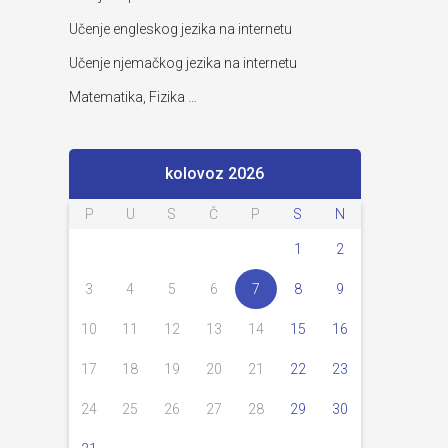
Učenje engleskog jezika na internetu
Učenje njemačkog jezika na internetu
Matematika, Fizika …
kolovoz 2026
P
U
S
Č
P
S
N
1
2
3
4
5
6
7
8
9
10
11
12
13
14
15
16
17
18
19
20
21
22
23
24
25
26
27
28
29
30