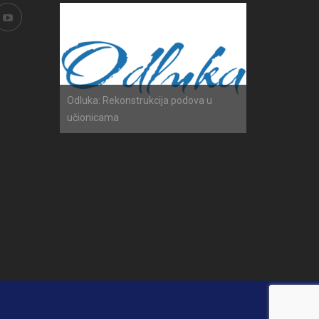
h ispita
Odluka: Rekonstrukcija podova u
Obavijest: Ter
učionicama
2025./2026.