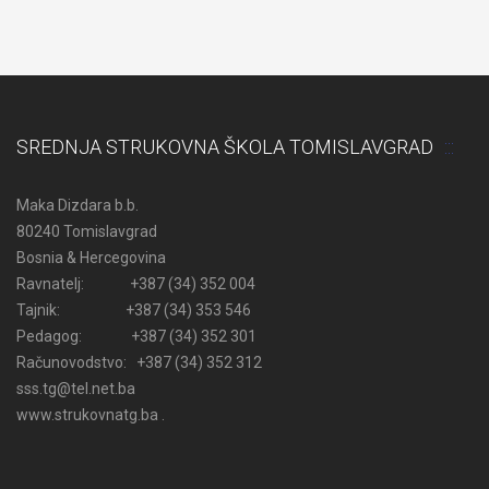
SREDNJA STRUKOVNA ŠKOLA TOMISLAVGRAD
Maka Dizdara b.b.
80240 Tomislavgrad
Bosnia & Hercegovina
Ravnatelj: +387 (34) 352 004
Tajnik: +387 (34) 353 546
Pedagog: +387 (34) 352 301
Računovodstvo: +387 (34) 352 312
sss.tg@tel.net.ba
www.strukovnatg.ba .