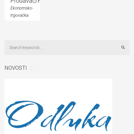
Prodavač/Prodavačica
Ekonomsko-
trgovačka
struka
[button
title="Nastavni
Sear
plan i
NOVOSTI
program"
link="...