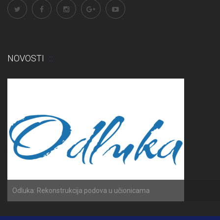
NOVOSTI
Odluka: Rekonstrukcija podova u učionicama