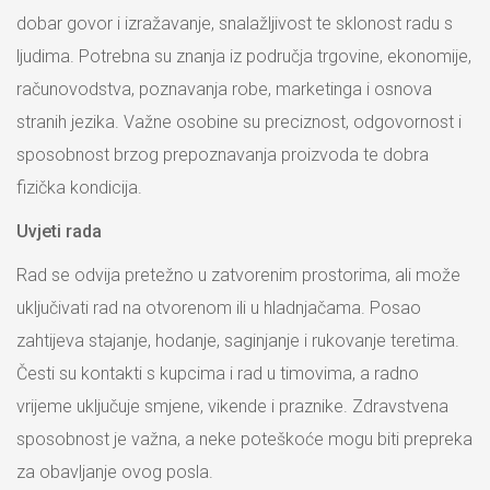
dobar govor i izražavanje, snalažljivost te sklonost radu s
ljudima. Potrebna su znanja iz područja trgovine, ekonomije,
računovodstva, poznavanja robe, marketinga i osnova
stranih jezika. Važne osobine su preciznost, odgovornost i
sposobnost brzog prepoznavanja proizvoda te dobra
fizička kondicija.
Uvjeti rada
Rad se odvija pretežno u zatvorenim prostorima, ali može
uključivati rad na otvorenom ili u hladnjačama. Posao
zahtijeva stajanje, hodanje, saginjanje i rukovanje teretima.
Česti su kontakti s kupcima i rad u timovima, a radno
vrijeme uključuje smjene, vikende i praznike. Zdravstvena
sposobnost je važna, a neke poteškoće mogu biti prepreka
za obavljanje ovog posla.