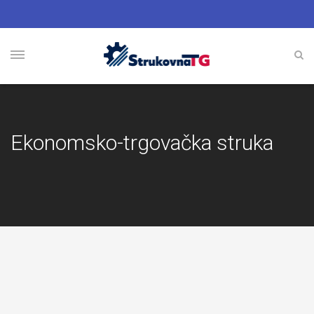
Ekonomsko-trgovačka struka
Ekonomist
–
poslovna
informatika
Ekonomsko-