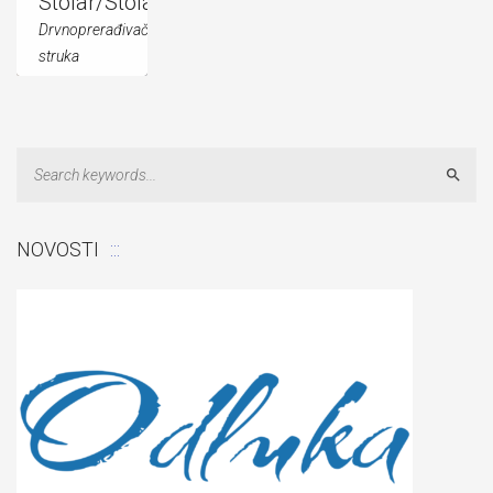
Stolar/Stolarica
Drvnoprerađivačka
struka
[button
title="Nast...
Sear
NOVOSTI