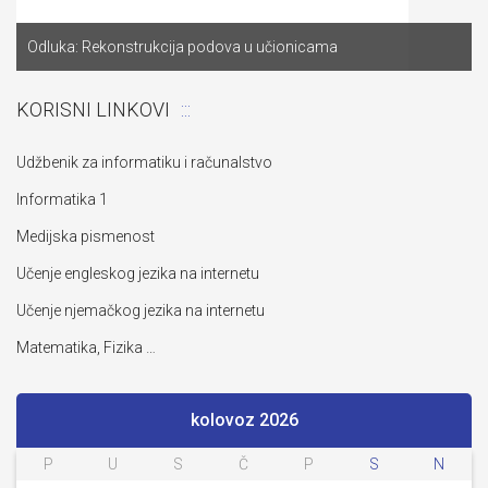
Odluka: Rekonstrukcija podova u učionicama
KORISNI LINKOVI
Udžbenik za informatiku i računalstvo
Informatika 1
Medijska pismenost
Učenje engleskog jezika na internetu
Učenje njemačkog jezika na internetu
Matematika, Fizika …
kolovoz 2026
P
U
S
Č
P
S
N