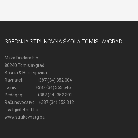
SREDNJA STRUKOVNA ŠKOLA TOMISLAVGRAD
Maka Dizdara b.b.
80240 Tomislavgrad
Bosnia & Hercegovina
Ravnatelj: +387 (34) 352 004
Tajnik: +387 (34) 353 546
Pedagog: +387 (34) 352 301
Računovodstvo: +387 (34) 352 312
sss.tg@tel.net.ba
www.strukovnatg.ba .