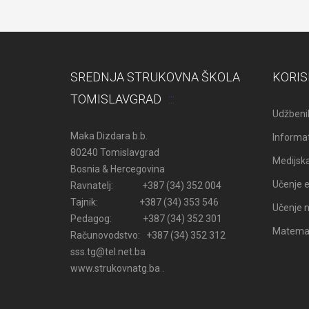
SREDNJA STRUKOVNA ŠKOLA
KORIS
TOMISLAVGRAD
Udžbenik
Maka Dizdara b.b.
Informat
80240 Tomislavgrad
Medijsk
Bosnia & Hercegovina
Učenje e
Ravnatelj: +387 (34) 352 004
Tajnik: +387 (34) 353 546
Učenje n
Pedagog: +387 (34) 352 301
Matemati
Računovodstvo: +387 (34) 352 312
sss.tg@tel.net.ba
www.strukovnatg.ba .