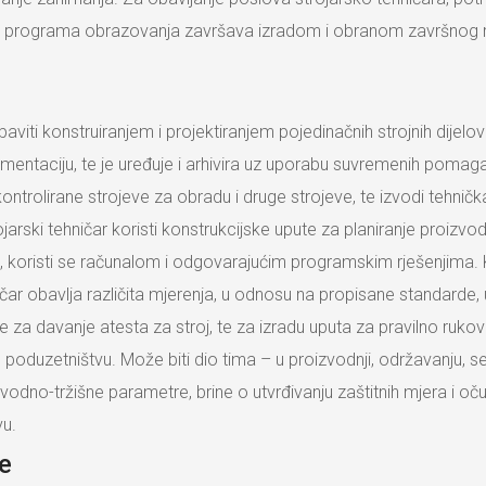
kog programa obrazovanja završava izradom i obranom završnog 
 baviti konstruiranjem i projektiranjem pojedinačnih strojnih dije
okumentaciju, te je uređuje i arhivira uz uporabu suvremenih poma
ntrolirane strojeve za obradu i druge strojeve, te izvodi tehničk
jarski tehničar koristi konstrukcijske upute za planiranje proizv
oja, koristi se računalom i odgovarajućim programskim rješenjima. 
hničar obavlja različita mjerenja, u odnosu na propisane standarde
uže za davanje atesta za stroj, te za izradu uputa za pravilno ruko
m poduzetništvu. Može biti dio tima – u proizvodnji, održavanju, se
no-tržišne parametre, brine o utvrđivanju zaštitnih mjera i oču
vu.
ne