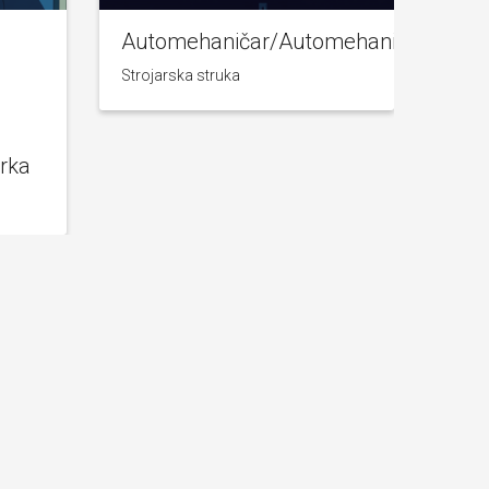
Automehaničar/Automehaničarka
Bra
Strojarska struka
Stroj
–
rka