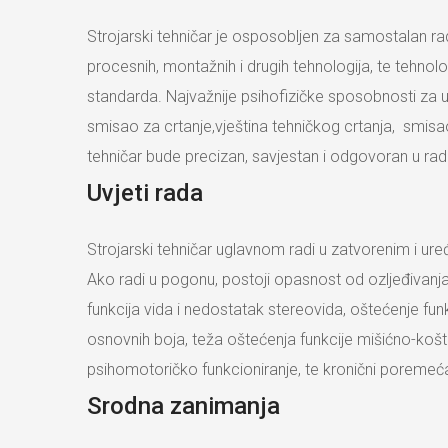
Strojarski tehničar je osposobljen za samostalan r
procesnih, montažnih i drugih tehnologija, te tehnol
standarda. Najvažnije psihofizičke sposobnosti za u
smisao za crtanje,vještina tehničkog crtanja, smis
tehničar bude precizan, savjestan i odgovoran u ra
Uvjeti rada
Strojarski tehničar uglavnom radi u zatvorenim i uređ
Ako radi u pogonu, postoji opasnost od ozljeđivanja.
funkcija vida i nedostatak stereovida, oštećenje fu
osnovnih boja, teža oštećenja funkcije mišićno-košta
psihomotoričko funkcioniranje, te kronični poremećaj
Srodna zanimanja