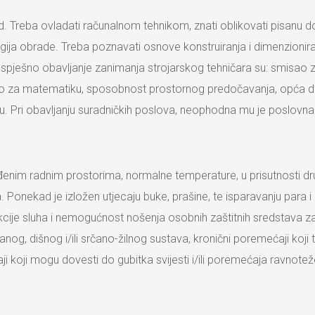
ad. Treba ovladati računalnom tehnikom, znati oblikovati pisanu 
ogija obrade. Treba poznavati osnove konstruiranja i dimenzioniran
spješno obavljanje zanimanja strojarskog tehničara su: smisao z
ao za matematiku, sposobnost prostornog predočavanja, opća domi
du. Pri obavljanju suradničkih poslova, neophodna mu je poslovn
enim radnim prostorima, normalne temperature, u prisutnosti drugih
 Ponekad je izložen utjecaju buke, prašine, te isparavanju para i
nkcije sluha i nemogućnost nošenja osobnih zaštitnih sredstava za
nog, dišnog i/ili srčano-žilnog sustava, kronični poremećaji koji
i koji mogu dovesti do gubitka svijesti i/ili poremećaja ravnotež