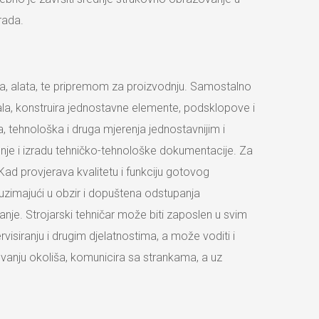
rada.
lova, alata, te pripremom za proizvodnju. Samostalno
gala, konstruira jednostavne elemente, podsklopove i
a, tehnološka i druga mjerenja jednostavnijim i
odnje i izradu tehničko-tehnološke dokumentacije. Za
Kad provjerava kvalitetu i funkciju gotovog
, uzimajući u obzir i dopuštena odstupanja
vanje. Strojarski tehničar može biti zaposlen u svim
rvisiranju i drugim djelatnostima, a može voditi i
vanju okoliša, komunicira sa strankama, a uz