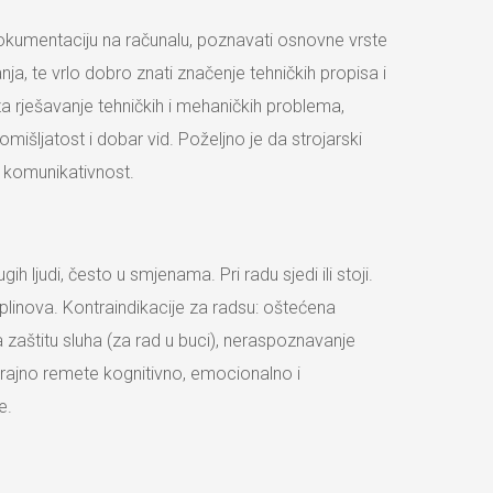
dokumentaciju na računalu, poznavati osnovne vrste
ja, te vrlo dobro znati značenje tehničkih propisa i
a rješavanje tehničkih i mehaničkih problema,
šljatost i dobar vid. Poželjno je da strojarski
a komunikativnost.
 ljudi, često u smjenama. Pri radu sjedi ili stoji.
 plinova. Kontraindikacije za radsu: oštećena
 zaštitu sluha (za rad u buci), neraspoznavanje
 trajno remete kognitivno, emocionalno i
e.