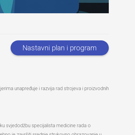
Nastavni plan i program
enjerima unapređuje i razvija rad strojeva i proizvodnih
čku svjedodžbu specijalista medicine rada o
rebno je završiti srednje strukovno obrazovanje u