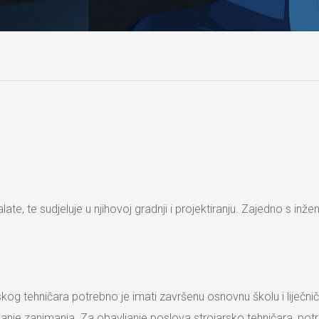
late, te sudjeluje u njihovoj gradnji i projektiranju. Zajedno s inž
kog tehničara potrebno je imati završenu osnovnu školu i liječni
janje zanimanja. Za obavljanje poslova strojarsko tehničara, pot