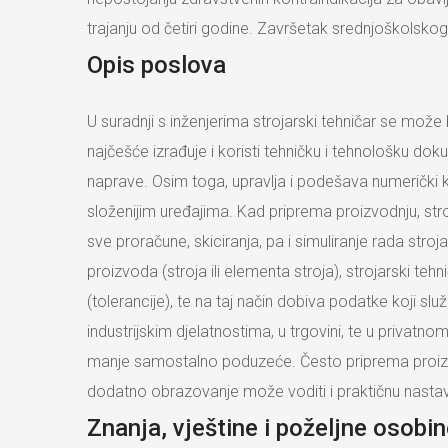
trajanju od četiri godine. Završetak srednjoškols
Opis poslova
U suradnji s inženjerima strojarski tehničar se može
najčešće izrađuje i koristi tehničku i tehnološku d
naprave. Osim toga, upravlja i podešava numerički ko
složenijim uređajima. Kad priprema proizvodnju, stro
sve proračune, skiciranja, pa i simuliranje rada str
proizvoda (stroja ili elementa stroja), strojarski te
(tolerancije), te na taj način dobiva podatke koji sl
industrijskim djelatnostima, u trgovini, te u privatno
manje samostalno poduzeće. Često priprema proizvod
dodatno obrazovanje može voditi i praktičnu nasta
Znanja, vještine i poželjne osobi