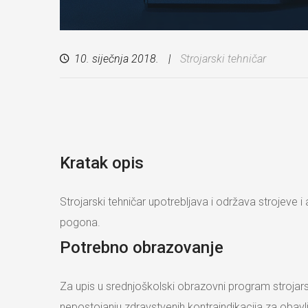
10. siječnja 2018.
Strojarski tehničar
Kratak opis
Strojarski tehničar upotrebljava i održava strojeve i a
pogona.
Potrebno obrazovanje
Za upis u srednjoškolski obrazovni program strojars
nepostojanju zdravstvenih kontraindikacija za obavl