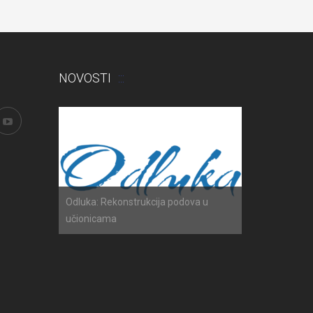
NOVOSTI
h ispita
Odluka: Rekonstrukcija podova u
Obavijest: Ter
učionicama
2025./2026.