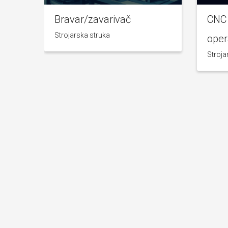
mehaničarka
Bravar/zavarivač
CNC 
Strojarska struka
oper
Stroja