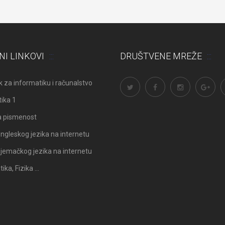
NI LINKOVI
DRUŠTVENE MREŽE
 za informatiku i računalstvo
ika 1
a pismenost
ngleskog jezika na internetu
Odluka: Rekonstrukcija podova u
Obavijest: Termini popravni
jemačkog jezika na internetu
učionicama
2025./2026.
ka, Fizika …