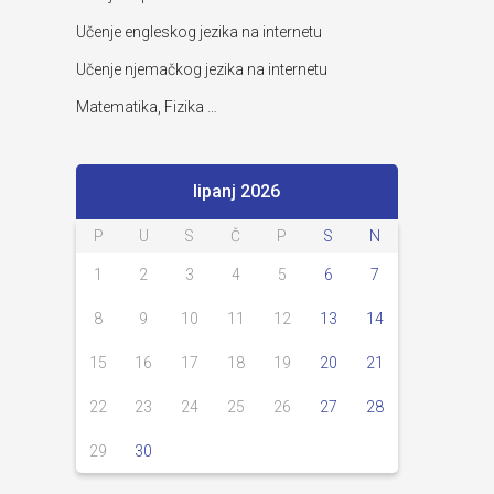
Učenje engleskog jezika na internetu
Učenje njemačkog jezika na internetu
Matematika, Fizika …
lipanj 2026
P
U
S
Č
P
S
N
1
2
3
4
5
6
7
8
9
10
11
12
13
14
15
16
17
18
19
20
21
22
23
24
25
26
27
28
29
30