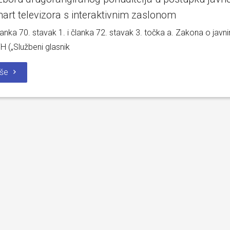
rt televizora s interaktivnim zaslonom
anka 70. stavak 1. i članka 72. stavak 3. točka a. Zakona o javn
 („Službeni glasnik
iše
ika u prve razrede u školskoj
Obavijest: Termini popravnih ispit
7. godini
2025./2026.