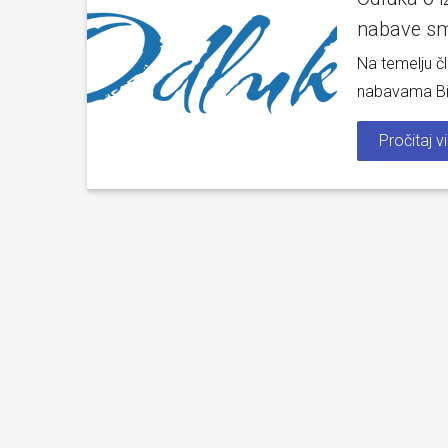
nabave sma
Na temelju čl
nabavama BiH
Pročitaj v
Upis učen
2026./202