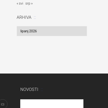
« svi
srp »
ARHIVA
Arhiva
NOVOSTI