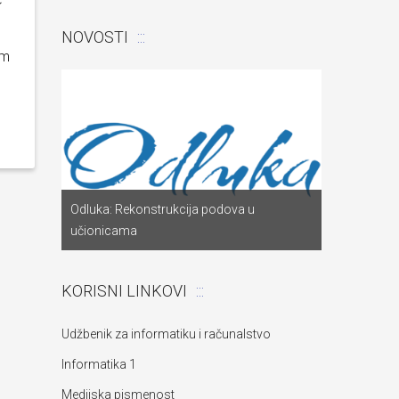
NOVOSTI
im
Odluka: Pon
a
Odluka: Rekonstrukcija podova u
za dostavu
učionicama
objekta“
KORISNI LINKOVI
Udžbenik za informatiku i računalstvo
Informatika 1
Medijska pismenost