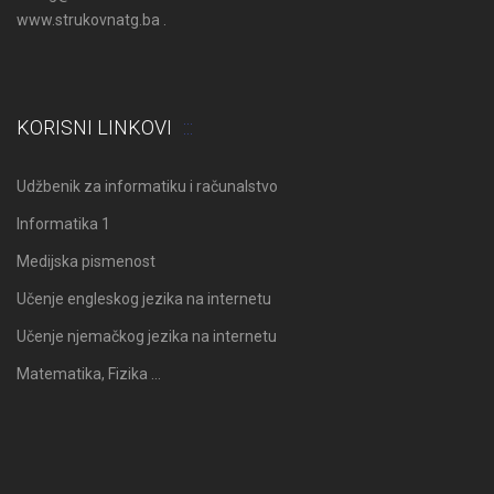
www.strukovnatg.ba .
KORISNI LINKOVI
Udžbenik za informatiku i računalstvo
Informatika 1
Medijska pismenost
Učenje engleskog jezika na internetu
Učenje njemačkog jezika na internetu
Matematika, Fizika …