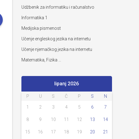
Udžbenik za informatiku i računalstvo
Informatika 1
Medijska pismenost
Učenje engleskog jezika na internetu
Učenje njemačkog jezika na internetu
Matematika, Fizika …
lipanj 2026
P
U
S
Č
P
S
N
1
2
3
4
5
6
7
8
9
10
11
12
13
14
15
16
17
18
19
20
21