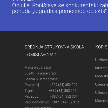
Odluka: Poništava se konkurentski zah
ponuda „Izgradnja pomoćnog objekta“
SREDNJA STRUKOVNA ŠKOLA
KORIS
TOMISLAVGRAD
Udžbenik
Maka Dizdara b.b.
Informat
80240 Tomislavgrad
Medijsk
Bosnia & Hercegovina
Učenje e
Ravnatelj: +387 (34) 352 004
Tajnik: +387 (34) 353 546
Učenje n
Pedagog: +387 (34) 352 301
Matemati
Računovodstvo: +387 (34) 352 312