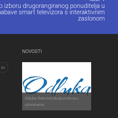
o izboru drugorangiranog ponuditelja u
abave smart televizora s interaktivnim
zaslonom
NOVOSTI
h ispita
Odluka: Rekonstrukcija podova u
Obavijest: Ter
učionicama
2025./2026.