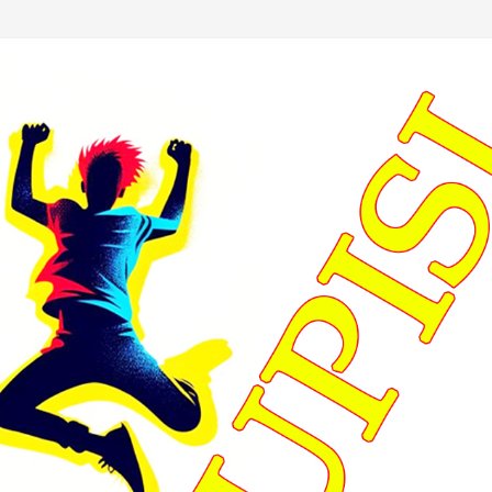
ika u prve razrede u školskoj
Obavijest: Termini popravnih ispit
7. godini
2025./2026.