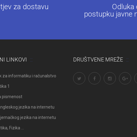
tjev za dostavu
Odluka 
postupku javne n
NI LINKOVI
DRUŠTVENE MREŽE
 za informatiku i računalstvo
ika 1
a pismenost
ngleskog jezika na internetu
Odluka: Rekonstrukcija podova u
Obavijest: Termini popravni
jemačkog jezika na internetu
učionicama
2025./2026.
ka, Fizika …