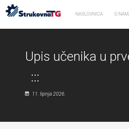
NASLOVNICA
O NAM
Povijes
Učionic
Sjećanj
Upis učenika u prv
11. lipnja 2026.