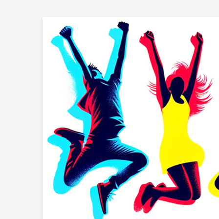
Upis učen
2026./202