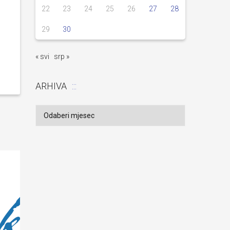
22
23
24
25
26
27
28
29
30
« svi
srp »
ARHIVA
Arhiva