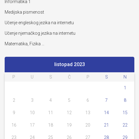
Informatika 1
Medijska pismenost
Učenje engleskog jezika na internetu
Učenje njemačkog jezika na internetu
Matematika, Fizika …
listopad 2023
P
U
S
Č
P
S
N
1
2
3
4
5
6
7
8
9
10
11
12
13
14
15
16
17
18
19
20
21
22
23
24
25
26
27
28
29