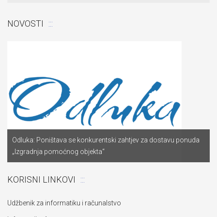
NOVOSTI
Odluka: Poništava se konkurentski zahtjev za dostavu ponuda
„Izgradnja pomoćnog objekta“
KORISNI LINKOVI
Udžbenik za informatiku i računalstvo