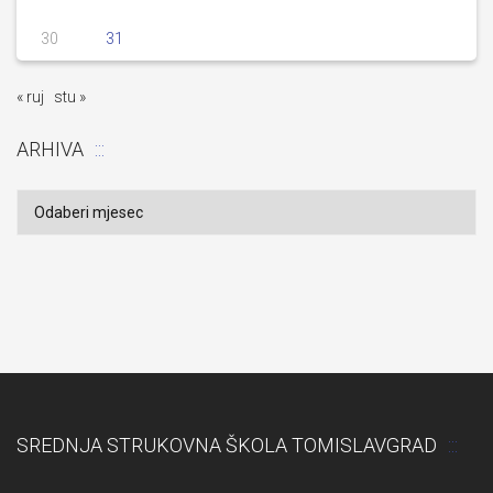
30
31
« ruj
stu »
ARHIVA
Arhiva
SREDNJA STRUKOVNA ŠKOLA TOMISLAVGRAD