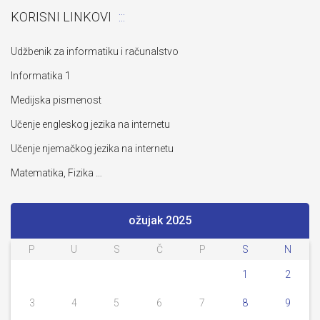
KORISNI LINKOVI
Udžbenik za informatiku i računalstvo
Informatika 1
Medijska pismenost
Učenje engleskog jezika na internetu
Učenje njemačkog jezika na internetu
Matematika, Fizika …
ožujak 2025
P
U
S
Č
P
S
N
1
2
3
4
5
6
7
8
9