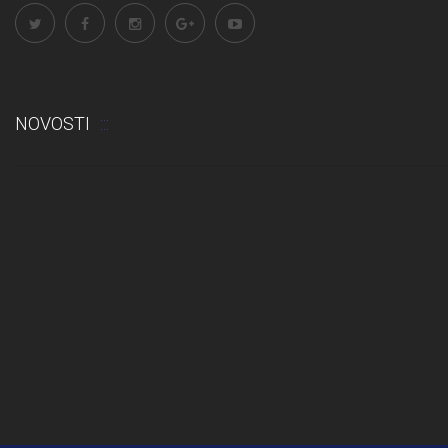
NOVOSTI
Odluka: Rekonstrukcija podova u učionicama