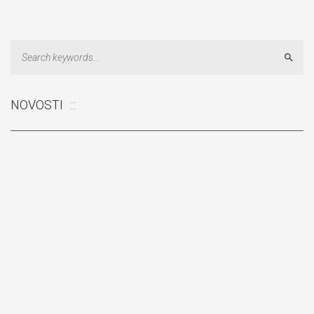
Sear
NOVOSTI
Odluka: Rekonstrukcija podova u učionicama