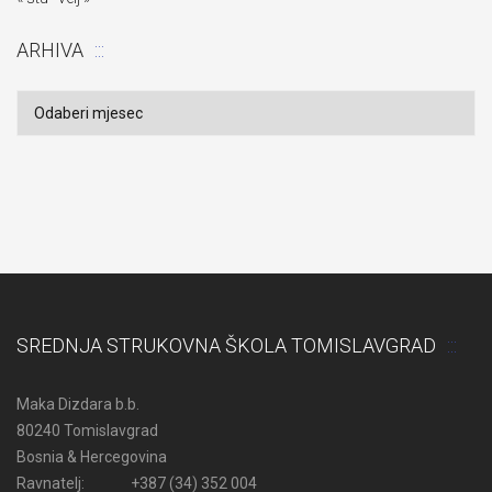
ARHIVA
Arhiva
SREDNJA STRUKOVNA ŠKOLA TOMISLAVGRAD
Maka Dizdara b.b.
80240 Tomislavgrad
Bosnia & Hercegovina
Ravnatelj: +387 (34) 352 004