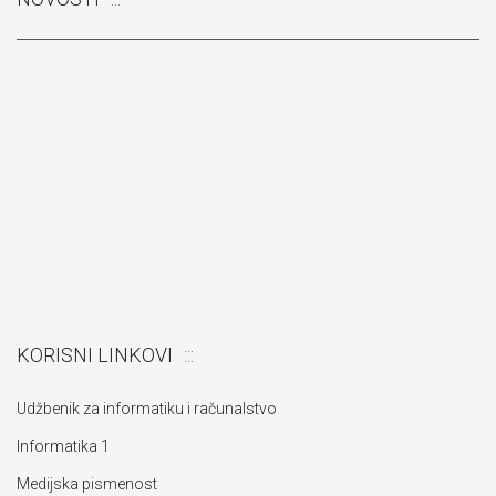
„Izgradnja pomoćnog objekta“
KORISNI LINKOVI
Udžbenik za informatiku i računalstvo
Informatika 1
Medijska pismenost