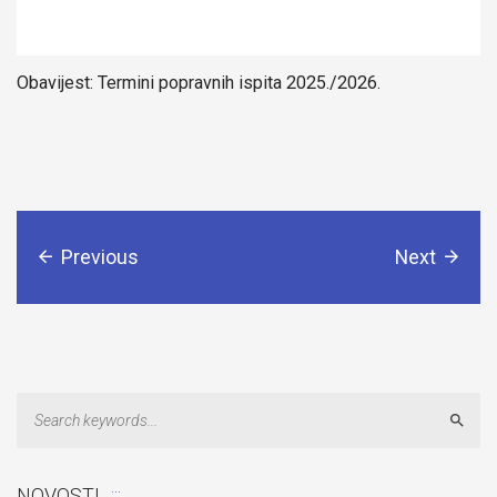
Obavijest: Termini popravnih ispita 2025./2026.
Previous
Next
Sear
Odluka: Poništava se konkurentski zahtjev za dostavu ponuda
NOVOSTI