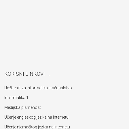
Odluka: Poništava se konkurent
„Izgradnja pomoćnog objekta“
KORISNI LINKOVI
Udžbenik za informatiku i računalstvo
Informatika 1
Medijska pismenost
Učenje engleskog jezika na internetu
Učenje njemačkog jezika na internetu