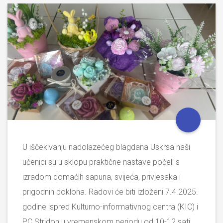
U iščekivanju nadolazećeg blagdana Uskrsa naši
učenici su u sklopu praktične nastave počeli s
izradom domaćih sapuna, svijeća, privjesaka i
prigodnih poklona. Radovi će biti izloženi 7.4.2025.
godine ispred Kulturno-informativnog centra (KIC) i
PC Stridon u vremenskom periodu od 10-12 sati.