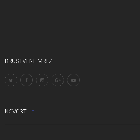
DRUŠTVENE MREŽE
NOVOSTI
trukcija podova u učionicama