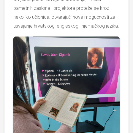
pametnih zaslona i projektora proteže se kroz
nekoliko učionica, otvarajući nove mogućnosti za
usvajanje hrvatskog, engleskog i njemačkog jezika.