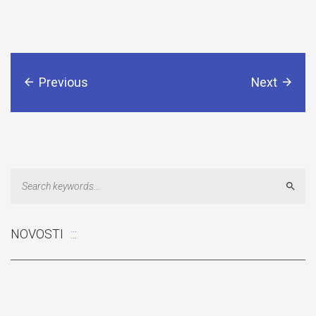
Previous
Next
Sear
NOVOSTI
Odluka: Rekonstrukcija podova u učionicama