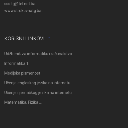
sss.tg@tel.net.ba
www.strukovnatg.ba .
KORISNI LINKOVI
Udžbenik za informatiku i računalstvo
Informatika 1
Medijska pismenost
Učenje engleskog jezika na internetu
Učenje njemačkog jezika na internetu
Matematika, Fizika …