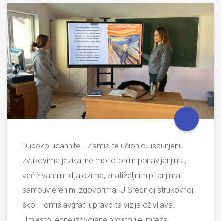
Duboko udahnite… Zamislite učionicu ispunjenu
zvukovima jezika, ne monotonim ponavljanjima,
već živahnim dijalozima, znatiželjnim pitanjima i
samouvjerenim izgovorima. U Srednjoj strukovnoj
školi Tomislavgrad upravo ta vizija oživljava.
Umjesto jedne izdvojene prostorije, mreža