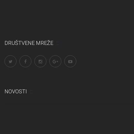
DRUŠTVENE MREŽE
NOVOSTI
Odluka: Rekonstrukcija podova u učionicama