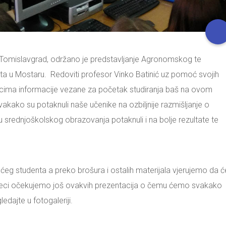
 Tomislavgrad, održano je predstavljanje Agronomskog te
ta u Mostaru. Redoviti profesor Vinko Batinić uz pomoć svojih
učenicima informacije vezane za početak studiranja baš na ovom
akako su potaknuli naše učenike na ozbiljnije razmišljanje o
eru srednjoškolskog obrazovanja potaknuli i na bolje rezultate te
ućeg studenta a preko brošura i ostalih materijala vjerujemo da ć
mjeseci očekujemo još ovakvih prezentacija o čemu ćemo svakako
dajte u fotogaleriji.