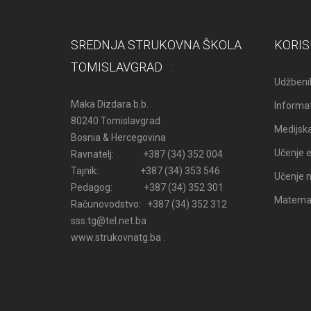
SREDNJA STRUKOVNA ŠKOLA
KORIS
TOMISLAVGRAD
Udžbenik
Maka Dizdara b.b.
Informat
80240 Tomislavgrad
Medijsk
Bosnia & Hercegovina
Učenje e
Ravnatelj: +387 (34) 352 004
Tajnik: +387 (34) 353 546
Učenje n
Pedagog: +387 (34) 352 301
Matemati
Računovodstvo: +387 (34) 352 312
sss.tg@tel.net.ba
www.strukovnatg.ba .