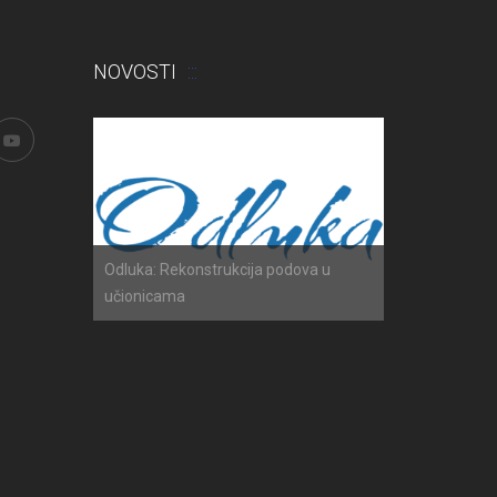
NOVOSTI
h ispita
Odluka: Rekonstrukcija podova u
Obavijest: Ter
učionicama
2025./2026.