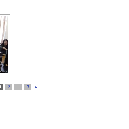
1
2
...
7
►