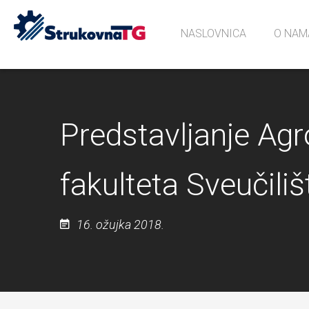
NASLOVNICA
O NAM
Povijes
Učionic
Sjećanj
Predstavljanje A
fakulteta Sveučili
16. ožujka 2018.