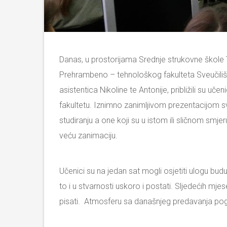
Danas, u prostorijama Srednje strukovne škole
Prehrambeno – tehnološkog fakulteta Sveučiliš
asistentica Nikoline te Antonije, približili su 
fakultetu. Iznimno zanimljivom prezentacijom sv
studiranju a one koji su u istom ili sličnom smj
veću zanimaciju.
Učenici su na jedan sat mogli osjetiti ulogu bud
to i u stvarnosti uskoro i postati. Sljedećih 
pisati. Atmosferu sa današnjeg predavanja pogle