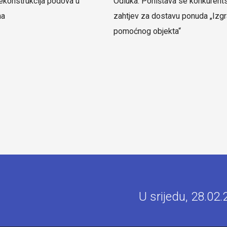
ekonstrukcija podova u
Odluka: Poništava se konkurent
ma
zahtjev za dostavu ponuda „Izgr
pomoćnog objekta“
U srijedu, 28.02