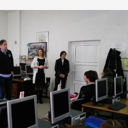
ika u prve razrede u školskoj
Obavijest: Termini popravnih ispit
7. godini
2025./2026.