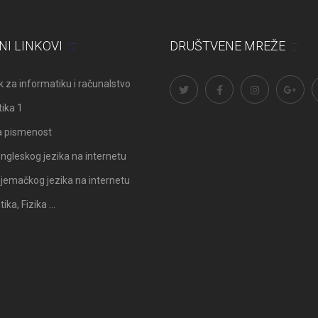
NI LINKOVI
DRUŠTVENE MREŽE
 za informatiku i računalstvo
ika 1
a pismenost
ngleskog jezika na internetu
Odluka: Rekonstrukcija podova u
Obavijest: Termini popravni
jemačkog jezika na internetu
učionicama
2025./2026.
ka, Fizika …