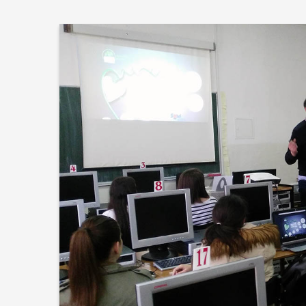
Upis učen
2026./202