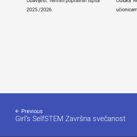
Obavijest: Termini popravnih ispita
Odluka: R
2025./2026.
učionica
Previous
Girl’s SelfSTEM Završna svečanost