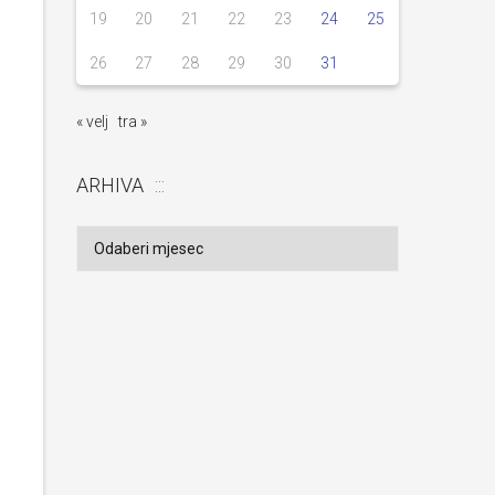
19
20
21
22
23
24
25
26
27
28
29
30
31
« velj
tra »
ARHIVA
Arhiva