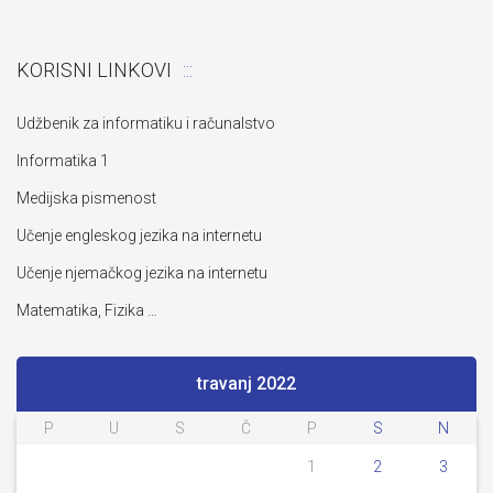
KORISNI LINKOVI
Udžbenik za informatiku i računalstvo
Informatika 1
Medijska pismenost
Učenje engleskog jezika na internetu
Učenje njemačkog jezika na internetu
Matematika, Fizika …
travanj 2022
P
U
S
Č
P
S
N
1
2
3