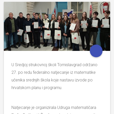
U Sredjoj strukovnoj školi Tomislavgrad održano
27. po redu federalno natjecanje iz matematike
učenika srednjih škola koje nastavu izvode po
hrvatskom planu i programu.
Natjecanje je organizirala Udruga matematičara