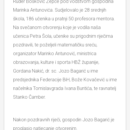
Ruđer Bošković Žepče pod vodstvom gospodina
Marinka Antunovića. Sudjelovalo je 28 srednjih
škola, 186 učenika u pratnji 50 profesora mentora.
Na svečanom otvorenju koje je vodila naša
učenica Petra Šola, učenike su prigodnim riječima
pozdravili, te poželjeli matematičku sreću,
organizator Marinko Antunović, ministrica
obrazovanja, kulture i sporta HBŽ županije,
Gordana Nakić, dr. sc. Jozo Bagarić u ime
predsjednika Federacije BiH, Bože Kovačević u ime
načelnika Tomislavgrada Ivana Buntića, te ravnatelj
Stanko Čamber.
Nakon pozdravnih riječi, gospodin Jozo Bagarić je
proglasio natjecanje otvorenim.