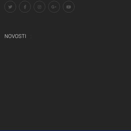
NOVOSTI
Odluka: Rekonstrukcija podova u učionicama