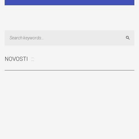
Sear
NOVOSTI
Odluka: Rekonstrukcija podova u učionicama