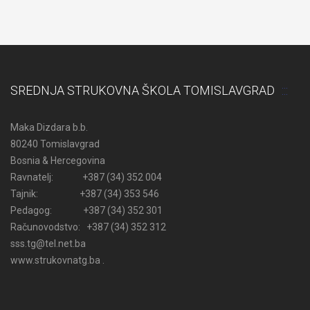
SREDNJA STRUKOVNA ŠKOLA TOMISLAVGRAD
Maka Dizdara b.b.
80240 Tomislavgrad
Bosnia & Hercegovina
Ravnatelj: +387 (34) 352 004
Tajnik: +387 (34) 353 546
Pedagog: +387 (34) 352 301
Računovodstvo: +387 (34) 352 312
sss.tg@tel.net.ba
www.strukovnatg.ba .