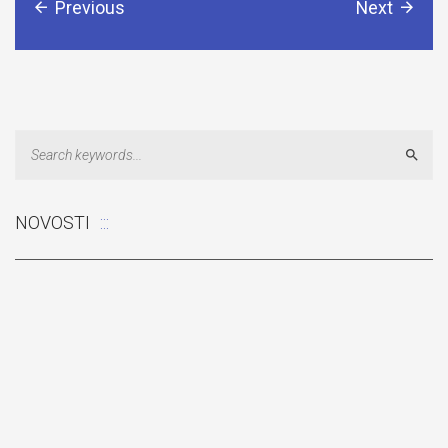
Previous
Next
Sear
Odluka: Poništava se konkurentski zahtjev za dostavu ponuda
NOVOSTI
„Izgradnja pomoćnog objekta“