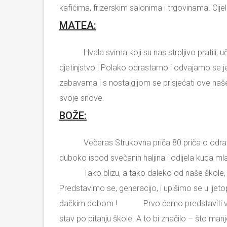
kafićima, frizerskim salonima i trgovinama. Cije
MATEA:
Hvala svima koji su nas strpljivo pratili, učili
djetinjstvo ! Polako odrastamo i odvajamo se 
zabavama i s nostalgijom se prisjećati ove na
svoje snove.
BOŽE:
Večeras Strukovna priča 80 priča o odrastanj
duboko ispod svečanih haljina i odijela kuca ml
Tako blizu, a tako daleko od naše škole
Predstavimo se, generacijo, i upišimo se u ljeto
đačkim dobom ! Prvo ćemo predstaviti veseli ra
stav po pitanju škole. A to bi značilo – što man