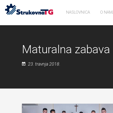
NASLOVNICA
O NAM
Povijes
Učionic
Sjećanj
Maturalna zabava
23. travnja 2018.