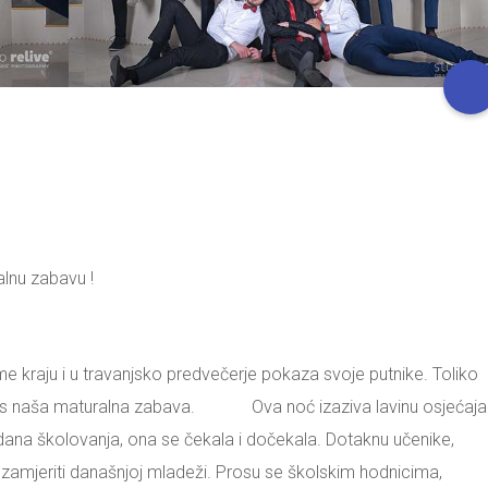
lnu zabavu !
aju i u travanjsko predvečerje pokaza svoje putnike. Toliko
a nas naša maturalna zabava. Ova noć izaziva lavinu osjećaja 
dana školovanja, ona se čekala i dočekala. Dotaknu učenike,
o zamjeriti današnjoj mladeži. Prosu se školskim hodnicima,