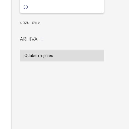
30
« ožu
svi »
ARHIVA
Arhiva