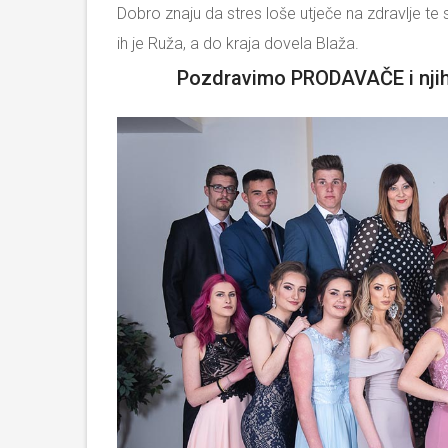
Dobro znaju da stres loše utječe na zdravlje te s
ih je Ruža, a do kraja dovela Blaža.
Pozdravimo PRODAVAČE i njiho