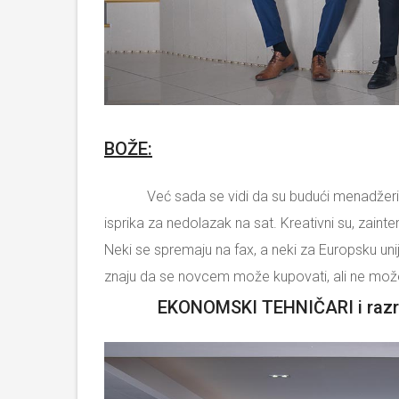
BOŽE:
Već sada se vidi da su budući menadžeri. Uvij
isprika za nedolazak na sat. Kreativni su, zainte
Neki se spremaju na fax, a neki za Europsku uniju.
znaju da se novcem može kupovati, ali ne mo
EKONOMSKI TEHNIČARI i razred