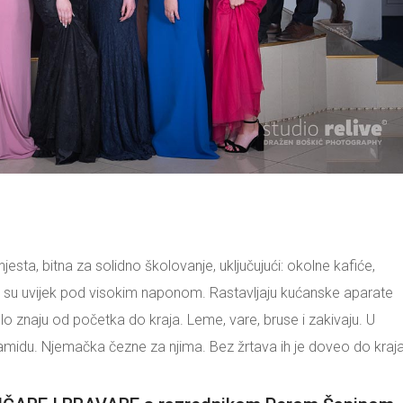
, bitna za solidno školovanje, uključujući: okolne kafiće,
Oni su uvijek pod visokim naponom. Rastavljaju kućanske aparate
olo znaju od početka do kraja. Leme, vare, bruse i zakivaju. U
piramidu. Njemačka čezne za njima. Bez žrtava ih je doveo do kraj