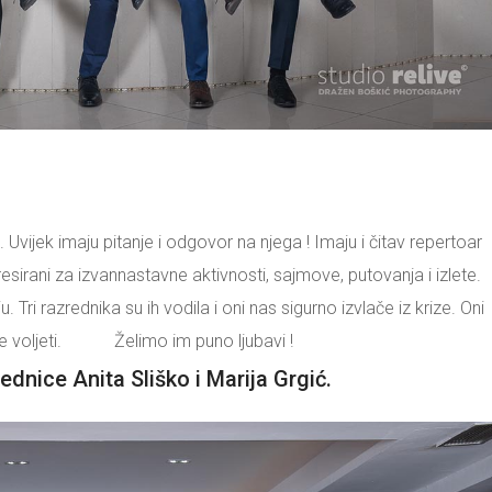
ek imaju pitanje i odgovor na njega ! Imaju i čitav repertoar
resirani za izvannastavne aktivnosti, sajmove, putovanja i izlete.
 Tri razrednika su ih vodila i oni nas sigurno izvlače iz krize. Oni
že voljeti. Želimo im puno ljubavi !
nice Anita Sliško i Marija Grgić.