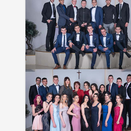
Upis učenika u pr
2026./2027. godi