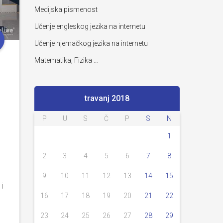
Medijska pismenost
Učenje engleskog jezika na internetu
Učenje njemačkog jezika na internetu
Matematika, Fizika …
travanj 2018
P
U
S
Č
P
S
N
1
2
3
4
5
6
7
8
9
10
11
12
13
14
15
i
16
17
18
19
20
21
22
23
24
25
26
27
28
29