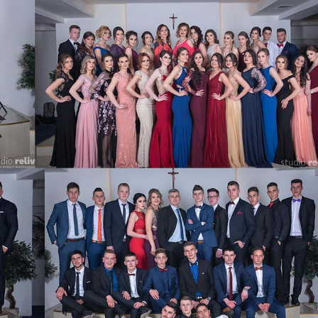
ve razrede u školskoj
Obavijest: Termini popravnih ispita
ni
2025./2026.