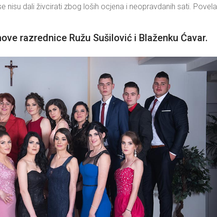
e nisu dali živcirati zbog loših ocjena i neopravdanih sati. Povela
ve razrednice Ružu Sušilović i Blaženku Ćavar.