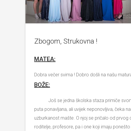
Zbogom, Strukovna !
MATEA:
Dobra večer svima ! Dobro došli na našu matura
BOŽE:
Još se jedna školska staza primiče svome kr
puta ponavljana, ali uvijek neponovljiva, ček
uzburkanost mašte. O njoj se pričalo od prvog 
roditelje, profesore, pa i one koji imaju ponešt