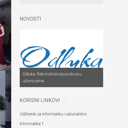
NOVOSTI
Odluka: Poništava s
Odluka: Rekonstrukcija podova u
za dostavu ponuda
učionicama
objekta“
KORISNI LINKOVI
Udžbenik za informatiku i računalstvo
Informatika 1