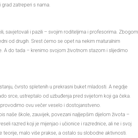
li grad zatreperi s nama.
, savjetovali i pazili – svojim roditeljima i profesorima. Zbogom
jedni od drugih. Srest ćemo se opet na nekim maturalnim
še. A do tada – krenimo svojom životnom stazom i slijedimo
u, čvrsto spletenih u prekrasni buket mladosti. A negdje
ado srce, ustreptalo od uzbuđenja pred svijetom koji ga čeka.
, provodimo ovu večer veselo i dostojanstveno.
pis naše škole, zauvijek, povezani najljepšim dijelom života –
zred koji je mijenjao i učionice i razrednice, ali ne i svoj
je teorije, malo više prakse, a ostalo su slobodne aktivnosti.