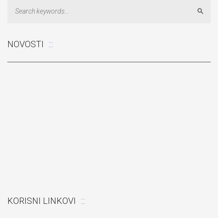
Sear
NOVOSTI
Odluka: Rekonstrukcija podova u učionicama
KORISNI LINKOVI