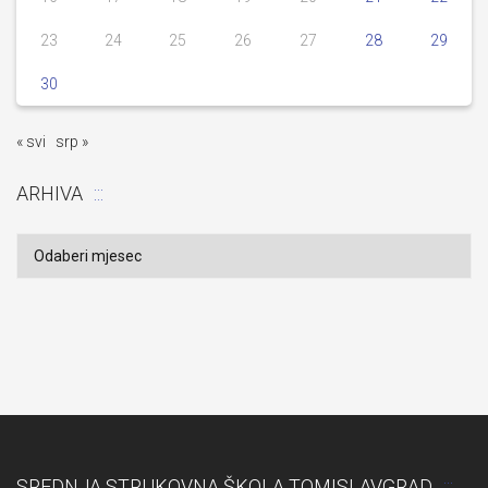
23
24
25
26
27
28
29
30
« svi
srp »
ARHIVA
Arhiva
SREDNJA STRUKOVNA ŠKOLA TOMISLAVGRAD