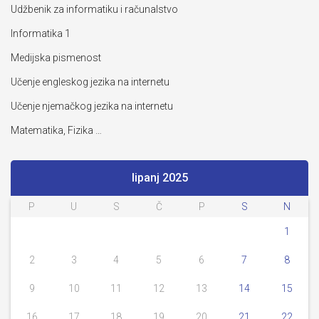
Udžbenik za informatiku i računalstvo
Informatika 1
Medijska pismenost
Učenje engleskog jezika na internetu
Učenje njemačkog jezika na internetu
Matematika, Fizika …
lipanj 2025
P
U
S
Č
P
S
N
1
2
3
4
5
6
7
8
9
10
11
12
13
14
15
16
17
18
19
20
21
22