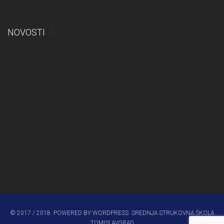
NOVOSTI
Odluka: Rekonstrukcija podova u učionicama
© 2017 / 2018. POWERED BY WORDPRESS. SREDNJA STRUKOVNA ŠKOLA
TOMISLAVGRAD