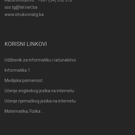
sss.tg@tel.net.ba
www.strukovnatg.ba .
KORISNI LINKOVI
Udžbenik za informatiku i računalstvo
Informatika 1
Medijska pismenost
Učenje engleskog jezika na internetu
Učenje njemačkog jezika na internetu
Matematika, Fizika …