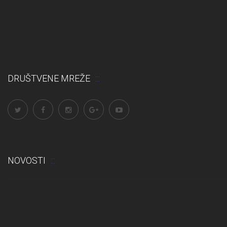
DRUŠTVENE MREŽE
NOVOSTI
Odluka: Rekonstrukcija podova u učionicama