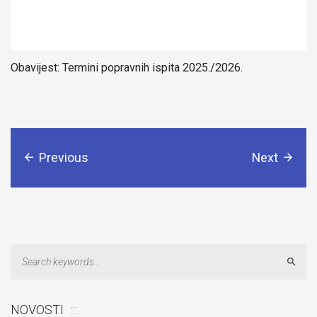
Obavijest: Termini popravnih ispita 2025./2026.
Previous
Next
Sear
Odluka: Poništava se konkurentski zahtjev za dostavu ponuda
NOVOSTI