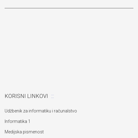
„Izgradnja pomoćnog objekta“
KORISNI LINKOVI
Udžbenik za informatiku i računalstvo
Informatika 1
Medijska pismenost