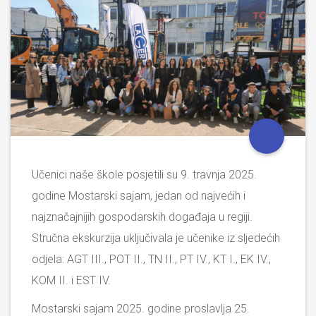
Učenici naše škole posjetili su 9. travnja 2025.
godine Mostarski sajam, jedan od najvećih i
najznačajnijih gospodarskih događaja u regiji.
Stručna ekskurzija uključivala je učenike iz sljedećih
odjela: AGT III., POT II., TN II., PT IV., KT I., EK IV.,
KOM II. i EST IV.
Mostarski sajam 2025. godine proslavlja 25.