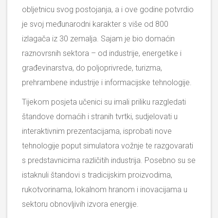
obljetnicu svog postojanja, a i ove godine potvrdio
je svoj međunarodni karakter s više od 800
izlagača iz 30 zemalja. Sajam je bio domaćin
raznovrsnih sektora – od industrije, energetike i
građevinarstva, do poljoprivrede, turizma,
prehrambene industrije i informacijske tehnologije.
Tijekom posjeta učenici su imali priliku razgledati
štandove domaćih i stranih tvrtki, sudjelovati u
interaktivnim prezentacijama, isprobati nove
tehnologije poput simulatora vožnje te razgovarati
s predstavnicima različitih industrija. Posebno su se
istaknuli štandovi s tradicijskim proizvodima,
rukotvorinama, lokalnom hranom i inovacijama u
sektoru obnovljivih izvora energije.