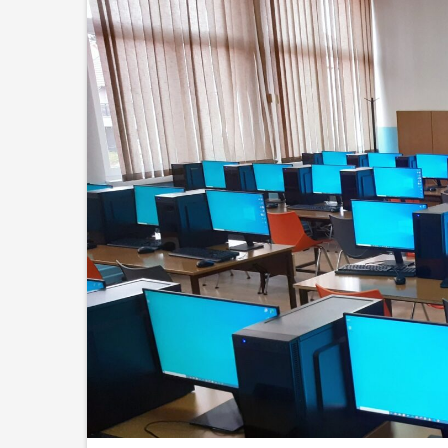
Upis učen
2026./202