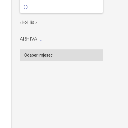
30
« kol
lis »
ARHIVA
Arhiva