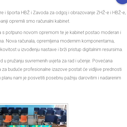
lture i športa HBŽ i Zavoda za odgoj i obrazovanje ZHŽ-e i HBŽ-e,
niji opremili smo računalni kabinet.
tora s potpuno novom opremom te je kabinet postao moderan i
ma. Nova računala, opremljena modernim komponentama,
nkovitost u izvođenju nastave i brži pristup digitalnim resursima.
ed u pružanju suvremenih uvjeta za rad i učenje. Povećana
 za buduće profesionalne izazove postat će vidljive prednosti
u planu nam je posvetiti posebnu pažnju darovitim i nadarenim