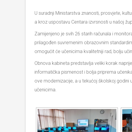
U suradnji Ministarstva znanosti, prosvjete, ku
a kroz uspostavu Centara izvrsnosti u našoj župa
Zamijenjeno je svih 26 starih računala i moni
prilagođen suvremenim obrazovnim standardi
omogućit će učenicima kvalitetniji rad, bolju uči
Obnova kabineta predstavlja veliki korak naprij
informatička pismenost i bolja priprema učenika
ove modernizacije, a u tekućoj školskoj godini 
učenicima.