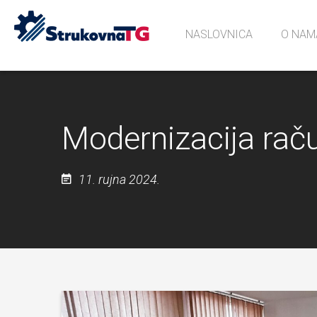
NASLOVNICA
O NAM
Povijes
Učionic
Sjećanj
Modernizacija rač
11. rujna 2024.