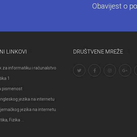
Obavijest o po
NI LINKOVI
DRUŠTVENE MREŽE
 za informatiku i računalstvo
ika 1
a pismenost
ngleskog jezika na internetu
Odluka: Rekonstrukcija podova u
Obavijest: Termini popravni
jemačkog jezika na internetu
učionicama
2025./2026.
ka, Fizika …