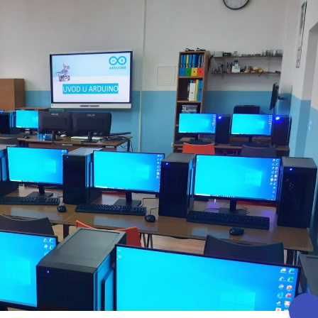
ika u prve razrede u školskoj
Obavijest: Termini popravnih ispit
7. godini
2025./2026.