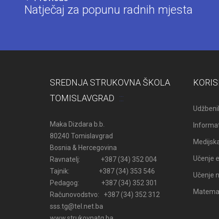
Natječaj za popunu radnih mjesta
SREDNJA STRUKOVNA ŠKOLA
KORIS
TOMISLAVGRAD
Udžbenik
Maka Dizdara b.b.
Informat
80240 Tomislavgrad
Medijsk
Bosnia & Hercegovina
Učenje e
Ravnatelj: +387 (34) 352 004
Tajnik: +387 (34) 353 546
Učenje n
Pedagog: +387 (34) 352 301
Matemati
Računovodstvo: +387 (34) 352 312
sss.tg@tel.net.ba
www.strukovnatg.ba .