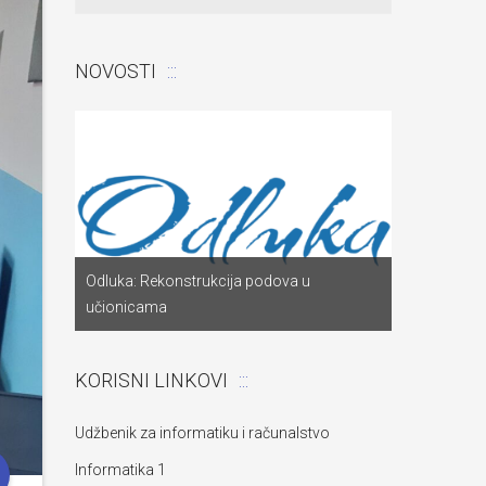
NOVOSTI
Odluka: Pon
a
Odluka: Rekonstrukcija podova u
za dostavu
učionicama
objekta“
KORISNI LINKOVI
Udžbenik za informatiku i računalstvo
Informatika 1