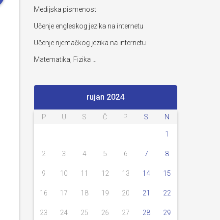
Medijska pismenost
Učenje engleskog jezika na internetu
Učenje njemačkog jezika na internetu
Matematika, Fizika …
rujan 2024
P
U
S
Č
P
S
N
1
2
3
4
5
6
7
8
9
10
11
12
13
14
15
16
17
18
19
20
21
22
23
24
25
26
27
28
29