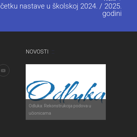
četku nastave u školskoj 2024. / 2025.
godini
NOVOSTI
h ispita
Odluka: Rekonstrukcija podova u
Obavijest: Ter
učionicama
2025./2026.