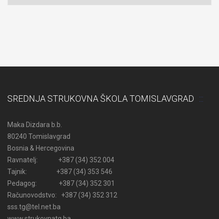
SREDNJA STRUKOVNA ŠKOLA TOMISLAVGRAD
Maka Dizdara b.b.
80240 Tomislavgrad
Bosnia & Hercegovina
Ravnatelj: +387 (34) 352 004
Tajnik: +387 (34) 353 546
Pedagog: +387 (34) 352 301
Računovodstvo: +387 (34) 352 312
sss.tg@tel.net.ba
www.strukovnatg.ba .