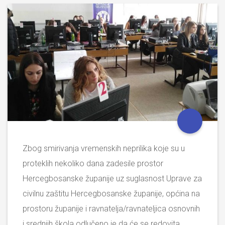
Zbog smirivanja vremenskih neprilika koje su u
proteklih nekoliko dana zadesile prostor
Hercegbosanske županije uz suglasnost Uprave za
civilnu zaštitu Hercegbosanske županije, općina na
prostoru županije i ravnatelja/ravnateljica osnovnih
i srednjih škola odlučeno je da će se redovita