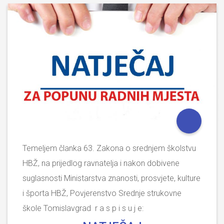
Temeljem članka 63. Zakona o srednjem školstvu
HBŽ, na prijedlog ravnatelja i nakon dobivene
suglasnosti Ministarstva znanosti, prosvjete, kulture
i športa HBŽ, Povjerenstvo Srednje strukovne
škole Tomislavgrad r a s p i s u j e: