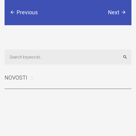
Previous
Next
Sear
NOVOSTI
Odluka: Rekonstrukcija podova u učionicama