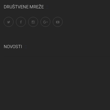
DRUŠTVENE MREŽE
NOVOSTI
Odluka: Rekonstrukcija podova u učionicama