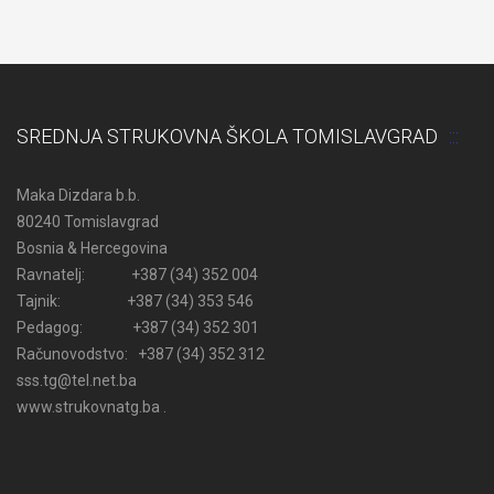
SREDNJA STRUKOVNA ŠKOLA TOMISLAVGRAD
Maka Dizdara b.b.
80240 Tomislavgrad
Bosnia & Hercegovina
Ravnatelj: +387 (34) 352 004
Tajnik: +387 (34) 353 546
Pedagog: +387 (34) 352 301
Računovodstvo: +387 (34) 352 312
sss.tg@tel.net.ba
www.strukovnatg.ba .