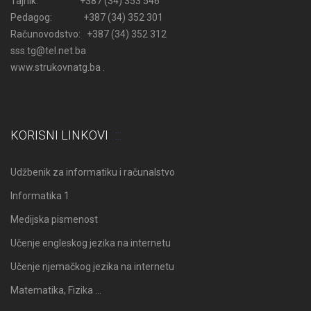
Tajnik: +387 (34) 353 546
Pedagog: +387 (34) 352 301
Računovodstvo: +387 (34) 352 312
sss.tg@tel.net.ba
www.strukovnatg.ba .
KORISNI LINKOVI
Udžbenik za informatiku i računalstvo
Informatika 1
Medijska pismenost
Učenje engleskog jezika na internetu
Učenje njemačkog jezika na internetu
Matematika, Fizika …