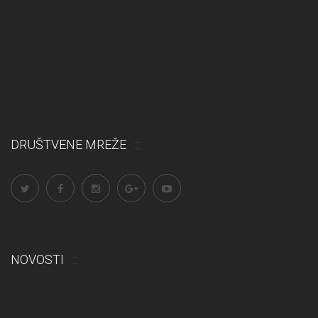
DRUŠTVENE MREŽE
NOVOSTI
Odluka: Rekonstrukcija podova u učionicama