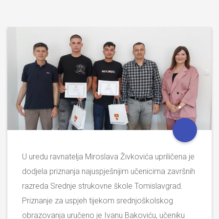
U uredu ravnatelja Miroslava Živkovića upriličena je
dodjela priznanja najuspješnijim učenicima završnih
razreda Srednje strukovne škole Tomislavgrad.
Priznanje za uspjeh tijekom srednjoškolskog
obrazovanja uručeno je Ivanu Bakoviću, učeniku