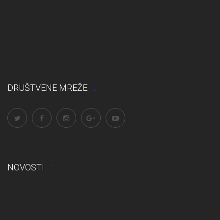
DRUŠTVENE MREŽE
NOVOSTI
Odluka: Rekonstrukcija podova u učionicama