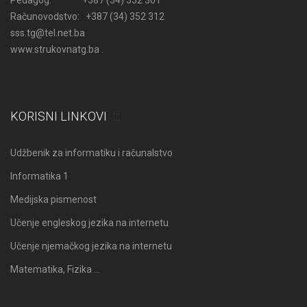
Računovodstvo: +387 (34) 352 312
sss.tg@tel.net.ba
www.strukovnatg.ba .
KORISNI LINKOVI
Udžbenik za informatiku i računalstvo
Informatika 1
Medijska pismenost
Učenje engleskog jezika na internetu
Učenje njemačkog jezika na internetu
Matematika, Fizika …