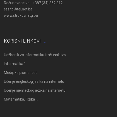
Računovodstvo: +387 (34) 352 312
sss.tg@tel.net.ba
www.strukovnatg.ba .
KORISNI LINKOVI
Udžbenik za informatiku i računalstvo
Informatika 1
Medijska pismenost
Učenje engleskog jezika na internetu
Učenje njemačkog jezika na internetu
Matematika, Fizika …