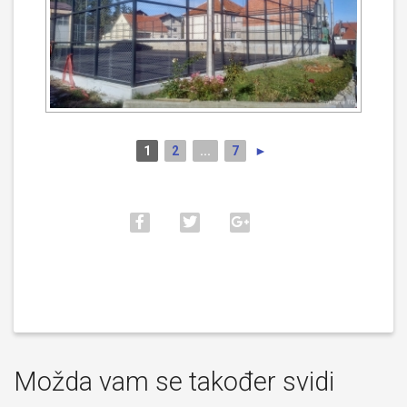
1
2
...
7
►
Možda vam se također svidi