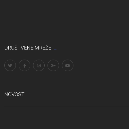
DRUŠTVENE MREŽE
NOVOSTI
Odluka: Rekonstrukcija podova u učionicama