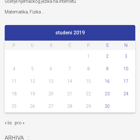
Učenje njemačkog jezika na internetu
Matematika, Fizika …
studeni 2019
P
U
S
Č
P
S
N
1
2
3
4
5
6
7
8
9
10
11
12
13
14
15
16
17
18
19
20
21
22
23
24
25
26
27
28
29
30
« lis
pro »
ARHIVA