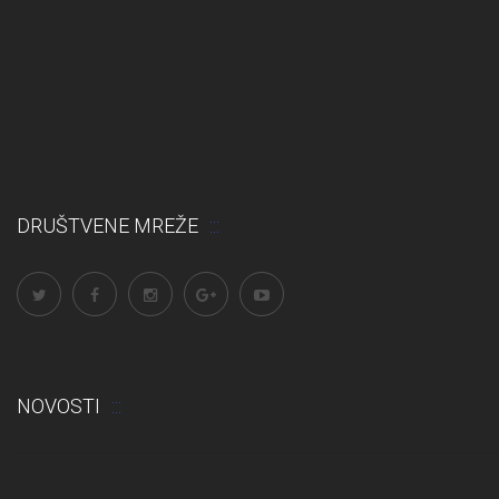
DRUŠTVENE MREŽE
NOVOSTI
Odluka: Rekonstrukcija podova u učionicama