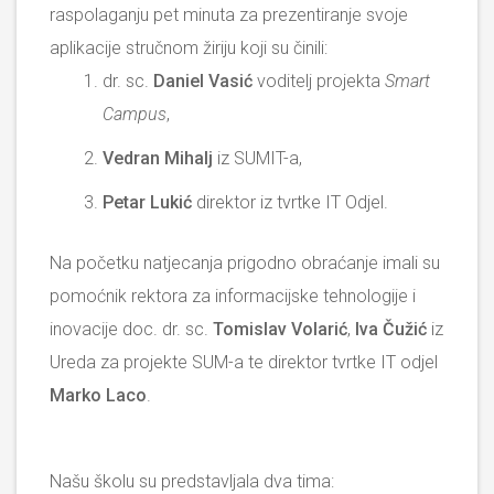
raspolaganju pet minuta za prezentiranje svoje
aplikacije stručnom žiriju koji su činili:
dr. sc.
Daniel Vasić
voditelj projekta
Smart
Campus
,
Vedran Mihalj
iz SUMIT-a,
Petar Lukić
direktor iz tvrtke IT Odjel.
Na početku natjecanja prigodno obraćanje imali su
pomoćnik rektora za informacijske tehnologije i
inovacije doc. dr. sc.
Tomislav Volarić
,
Iva Čužić
iz
Ureda za projekte SUM-a te direktor tvrtke IT odjel
Marko Laco
.
Našu školu su predstavljala dva tima: