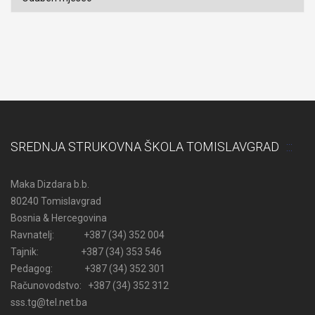
SREDNJA STRUKOVNA ŠKOLA TOMISLAVGRAD
Maka Dizdara b.b.
80240 Tomislavgrad
Bosnia & Hercegovina
Ravnatelj: +387 (34) 352 004
Tajnik: +387 (34) 353 546
Pedagog: +387 (34) 352 301
Računovodstvo: +387 (34) 352 312
sss.tg@tel.net.ba