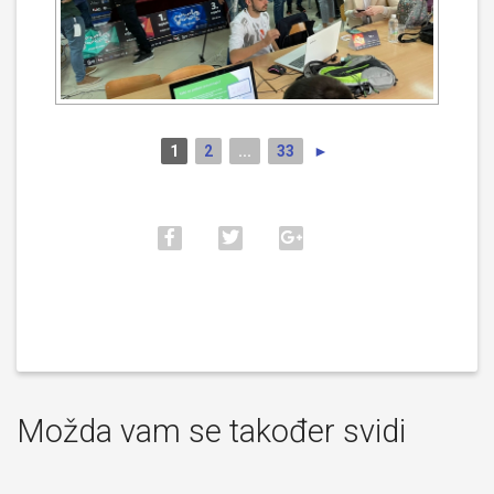
1
2
...
33
►
Možda vam se također svidi