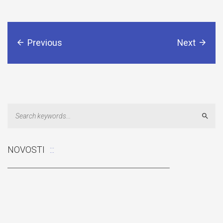
Previous
Next
Sear
Odluka: Poništava se konkurentski zahtjev za dostavu ponuda
NOVOSTI
„Izgradnja pomoćnog objekta“