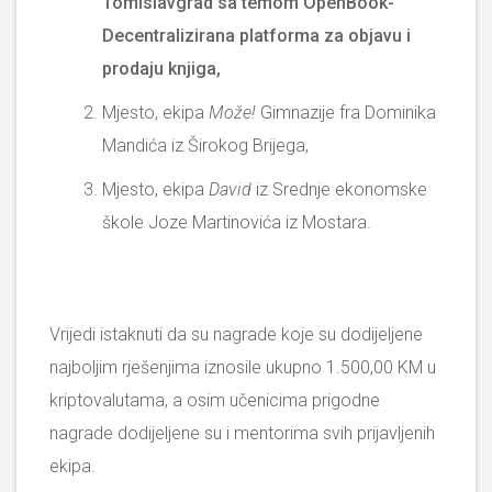
Tomislavgrad sa temom
OpenBook-
Decentralizirana platforma za objavu i
prodaju knjiga
,
Mjesto, ekipa
Može!
Gimnazije fra Dominika
Mandića iz Širokog Brijega,
Mjesto, ekipa
David
iz Srednje ekonomske
škole Joze Martinovića iz Mostara.
Vrijedi istaknuti da su nagrade koje su dodijeljene
najboljim rješenjima iznosile ukupno 1.500,00 KM u
kriptovalutama, a osim učenicima prigodne
nagrade dodijeljene su i mentorima svih prijavljenih
ekipa.