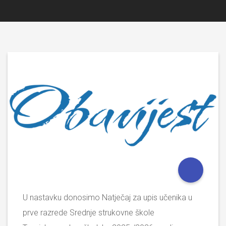
U nastavku donosimo Natječaj za upis učenika u
prve razrede Srednje strukovne škole