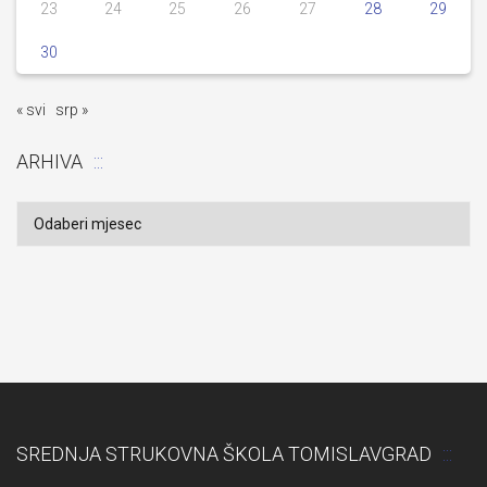
23
24
25
26
27
28
29
30
« svi
srp »
ARHIVA
Arhiva
SREDNJA STRUKOVNA ŠKOLA TOMISLAVGRAD