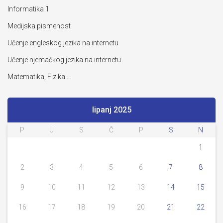
Informatika 1
Medijska pismenost
Učenje engleskog jezika na internetu
Učenje njemačkog jezika na internetu
Matematika, Fizika …
lipanj 2025
P
U
S
Č
P
S
N
1
2
3
4
5
6
7
8
9
10
11
12
13
14
15
16
17
18
19
20
21
22