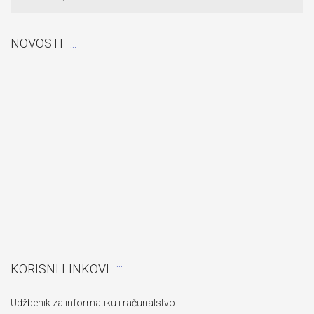
Odluka: Poništava se konkurentski zahtjev za dostavu ponuda
NOVOSTI
„Izgradnja pomoćnog objekta“
KORISNI LINKOVI
Udžbenik za informatiku i računalstvo