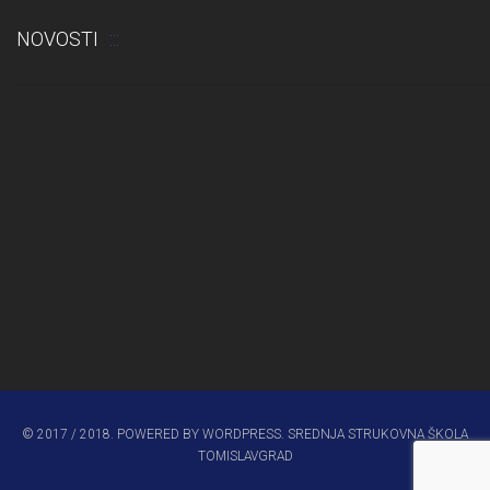
NOVOSTI
Obavijest: Termini popravnih ispita 2025./2026.
© 2017 / 2018. POWERED BY WORDPRESS. SREDNJA STRUKOVNA ŠKOLA
TOMISLAVGRAD