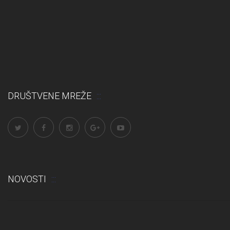
DRUŠTVENE MREŽE
NOVOSTI
Odluka: Rekonstrukcija podova u učionicama