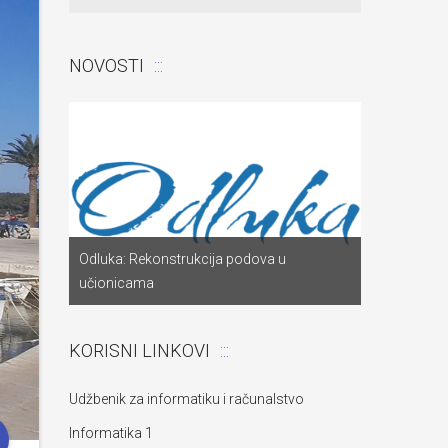
NOVOSTI
Odluka: Pon
a
Odluka: Rekonstrukcija podova u
za dostavu
učionicama
objekta“
KORISNI LINKOVI
Udžbenik za informatiku i računalstvo
Informatika 1