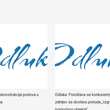
ekonstrukcija podova u
Odluka: Poništava se konkurent
ma
zahtjev za dostavu ponuda „Izgr
pomoćnog objekta“