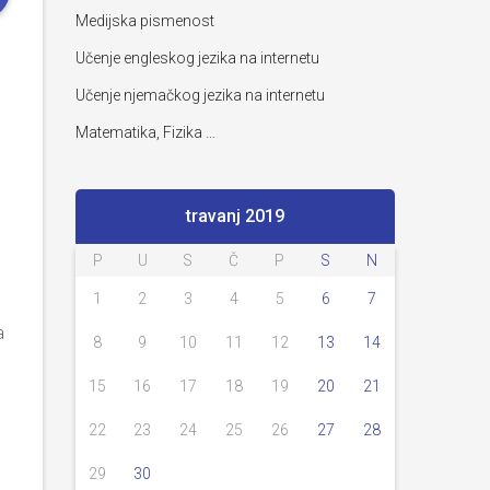
Medijska pismenost
Učenje engleskog jezika na internetu
Učenje njemačkog jezika na internetu
Matematika, Fizika …
travanj 2019
P
U
S
Č
P
S
N
1
2
3
4
5
6
7
a
8
9
10
11
12
13
14
15
16
17
18
19
20
21
22
23
24
25
26
27
28
29
30