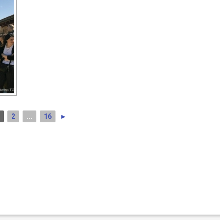
1
2
...
16
►