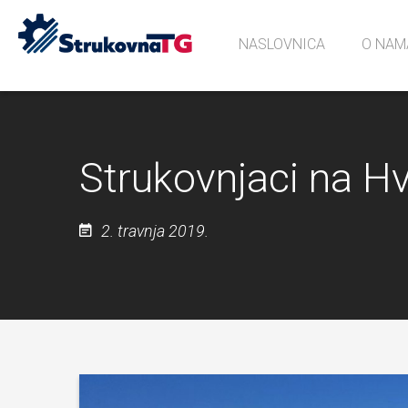
NASLOVNICA
O NAM
Povijes
Učionic
Sjećanj
Strukovnjaci na H
2. travnja 2019.