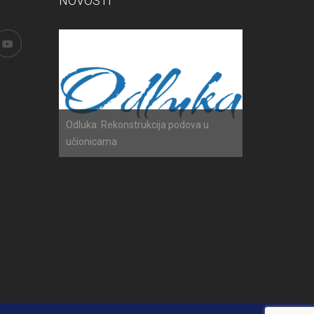
NOVOSTI
h ispita
Odluka: Rekonstrukcija podova u
Obavijest: Ter
učionicama
2025./2026.