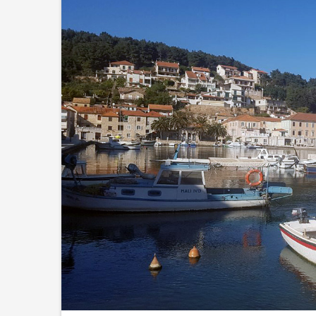
Upis učen
2026./202