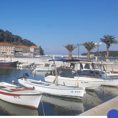
ika u prve razrede u školskoj
Obavijest: Termini popravnih ispit
7. godini
2025./2026.