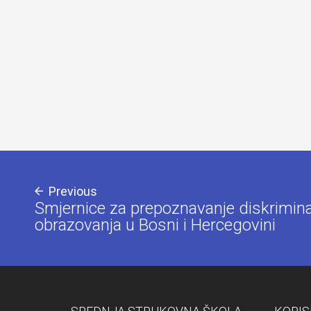
Previous
Smjernice za prepoznavanje diskriminac
obrazovanja u Bosni i Hercegovini