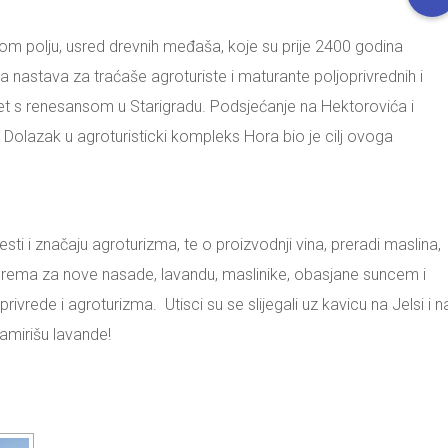
skom polju, usred drevnih međaša, koje su prije 2400 godina
čna nastava za traćaše agroturiste i maturante poljoprivrednih i
ret s renesansom u Starigradu. Podsjećanje na Hektorovića i
Dolazak u agroturisticki kompleks Hora bio je cilj ovoga
sti i značaju agroturizma, te o proizvodnji vina, preradi maslina,
 sprema za nove nasade, lavandu, maslinike, obasjane suncem i
ivrede i agroturizma. Utisci su se slijegali uz kavicu na Jelsi i n
amirišu lavande!