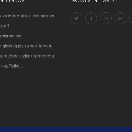
NI LINKOVI
DRUŠTVENE MREŽE
 za informatiku i računalstvo
ika 1
a pismenost
ngleskog jezika na internetu
Odluka: Rekonstrukcija podova u
Obavijest: Termini popravni
jemačkog jezika na internetu
učionicama
2025./2026.
ka, Fizika …