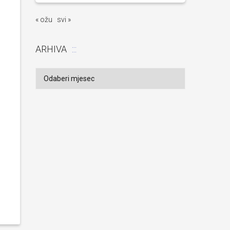
« ožu
svi »
ARHIVA
Arhiva