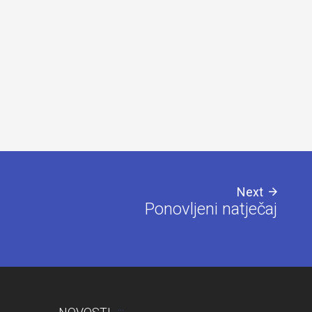
zaslonom
Next
Ponovljeni natječaj