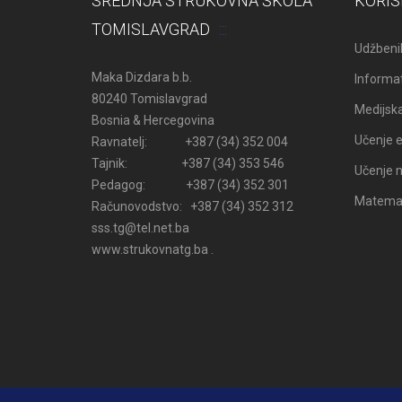
SREDNJA STRUKOVNA ŠKOLA
KORIS
TOMISLAVGRAD
Udžbenik
Maka Dizdara b.b.
Informat
80240 Tomislavgrad
Medijsk
Bosnia & Hercegovina
Učenje e
Ravnatelj: +387 (34) 352 004
Tajnik: +387 (34) 353 546
Učenje n
Pedagog: +387 (34) 352 301
Matemati
Računovodstvo: +387 (34) 352 312
sss.tg@tel.net.ba
www.strukovnatg.ba .