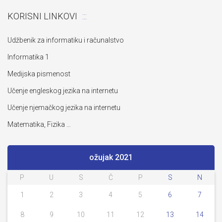
KORISNI LINKOVI
Udžbenik za informatiku i računalstvo
Informatika 1
Medijska pismenost
Učenje engleskog jezika na internetu
Učenje njemačkog jezika na internetu
Matematika, Fizika …
ožujak 2021
P
U
S
Č
P
S
N
1
2
3
4
5
6
7
8
9
10
11
12
13
14