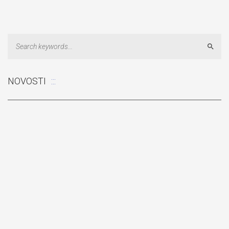
Sear
NOVOSTI
Odluka: Rekonstrukcija podova u učionicama