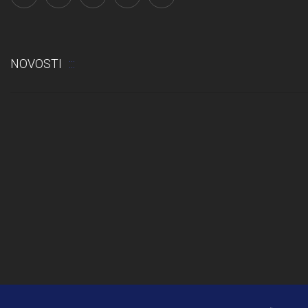
NOVOSTI
Odluka: Rekonstrukcija podova u učionicama